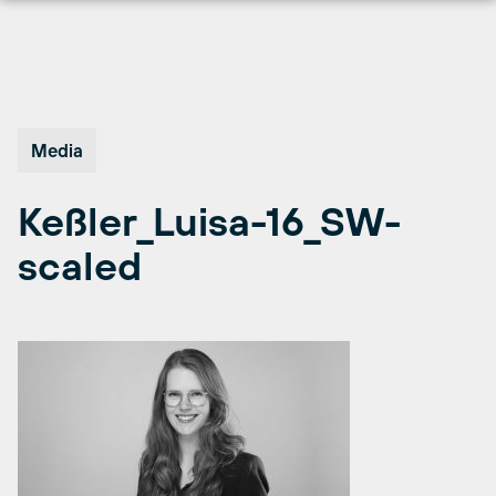
Hopp
til
innhold
Media
Keßler_Luisa-16_SW-
scaled