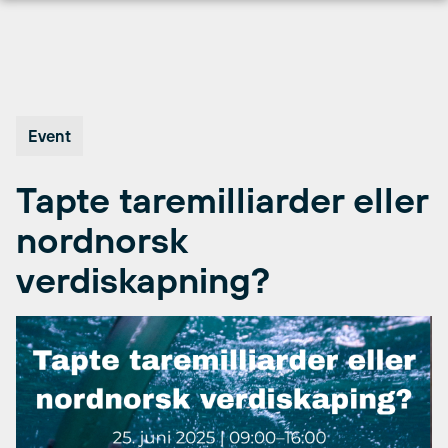
Hopp
til
innhold
Event
Tapte taremilliarder eller
nordnorsk
verdiskapning?