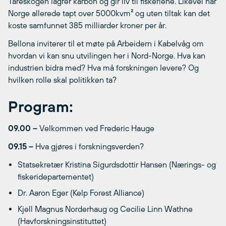
Tareskogen lagrer karbon og gir liv til fiskeriene. Likevel har
Norge allerede tapt over 5000kvm
²
og uten tiltak kan det
koste samfunnet 385 milliarder kroner per år.
Bellona inviterer til et møte på Arbeidern i Kabelvåg om
hvordan vi kan snu utvilingen her i Nord-Norge. Hva kan
industrien bidra med? Hva må forskningen levere? Og
hvilken rolle skal politikken ta?
Program:
09.00 –
Velkommen ved Frederic Hauge
09.15 –
Hva gjøres i forskningsverden?
Statsekretær Kristina Sigurdsdottir Hansen (Nærings- og
fiskeridepartementet)
Dr. Aaron Eger (Kelp Forest Alliance)
Kjell Magnus Norderhaug og Cecilie Linn Wathne
(Havforskningsinstituttet)