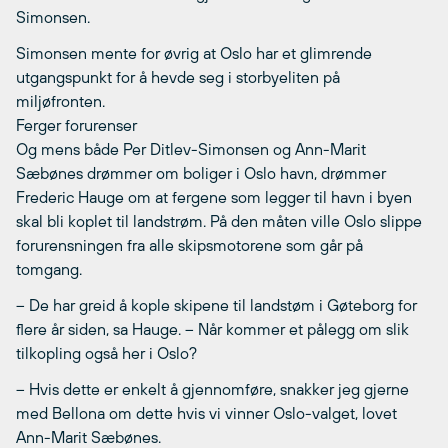
Simonsen.
Simonsen mente for øvrig at Oslo har et glimrende
utgangspunkt for å hevde seg i storbyeliten på
miljøfronten.
Ferger forurenser
Og mens både Per Ditlev-Simonsen og Ann-Marit
Sæbønes drømmer om boliger i Oslo havn, drømmer
Frederic Hauge om at fergene som legger til havn i byen
skal bli koplet til landstrøm. På den måten ville Oslo slippe
forurensningen fra alle skipsmotorene som går på
tomgang.
– De har greid å kople skipene til landstøm i Gøteborg for
flere år siden, sa Hauge. – Når kommer et pålegg om slik
tilkopling også her i Oslo?
– Hvis dette er enkelt å gjennomføre, snakker jeg gjerne
med Bellona om dette hvis vi vinner Oslo-valget, lovet
Ann-Marit Sæbønes.