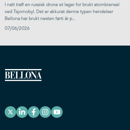
I natt traff en russisk drone et lager for brukt atombrensel
ved Tsjornobyl. Det er akkurat denne typen hendelser
Bellona har brukt nesten førti år p...
07/06/2026