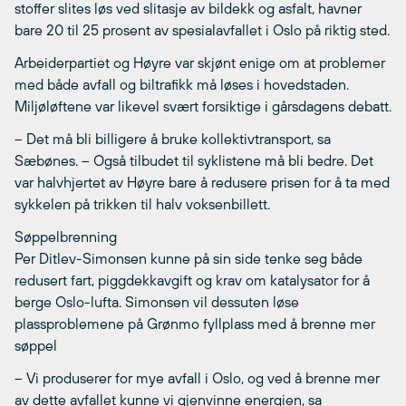
stoffer slites løs ved slitasje av bildekk og asfalt, havner
bare 20 til 25 prosent av spesialavfallet i Oslo på riktig sted.
Arbeiderpartiet og Høyre var skjønt enige om at problemer
med både avfall og biltrafikk må løses i hovedstaden.
Miljøløftene var likevel svært forsiktige i gårsdagens debatt.
– Det må bli billigere å bruke kollektivtransport, sa
Sæbønes. – Også tilbudet til syklistene må bli bedre. Det
var halvhjertet av Høyre bare å redusere prisen for å ta med
sykkelen på trikken til halv voksenbillett.
Søppelbrenning
Per Ditlev-Simonsen kunne på sin side tenke seg både
redusert fart, piggdekkavgift og krav om katalysator for å
berge Oslo-lufta. Simonsen vil dessuten løse
plassproblemene på Grønmo fyllplass med å brenne mer
søppel
– Vi produserer for mye avfall i Oslo, og ved å brenne mer
av dette avfallet kunne vi gjenvinne energien, sa