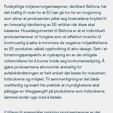
Forskjellige miljøvernorganisasjoner, deriblant Bellona, har
tatt kraftig til orde for at EU bør gå inn for en lovgivning
som sikrer at produsenten påtar seg kostnadene knyttet til
en forsvarlig håndtering av EE-artikler når disse skal
kasseres. Hovedargumentet til Bellona er at et individuelt
produsentansvar vil fungere som et effektivt incentiv til
kontinuerlig å søke å minimere de negative miljøeffektene
av EE-produkter, såkalt oppfordring til øko-design. Sett i et
forretningsperspektiv er nyskaping en av de viktigste
virkemidlene for å kunne holde seg konkurransedyktig. Å
gjøre produsentene økonomisk ansvarlig for
avfallshåndteringen er helt enkelt det beste for industrien,
forbrukerne og miljøet. Til sammenligning er det både
urettferdig og svært lite praktisk at myndighetene skal
pålegge en tilleggsavgift på produktene som forbrukerne
dermed ender opp med å betale.
(I tillegg til spørsmålet omkring produsentansvar er det