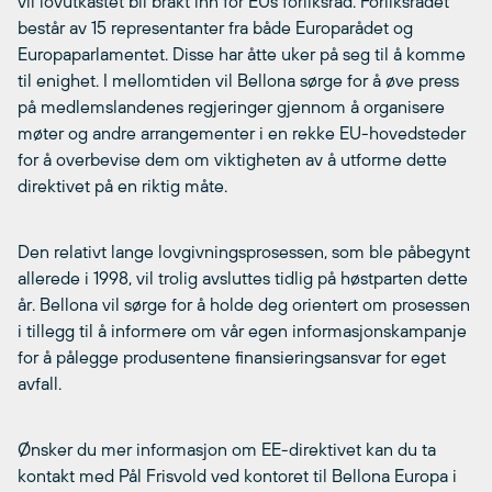
vil lovutkastet bli brakt inn for EUs forliksråd. Forliksrådet
består av 15 representanter fra både Europarådet og
Europaparlamentet. Disse har åtte uker på seg til å komme
til enighet. I mellomtiden vil Bellona sørge for å øve press
på medlemslandenes regjeringer gjennom å organisere
møter og andre arrangementer i en rekke EU-hovedsteder
for å overbevise dem om viktigheten av å utforme dette
direktivet på en riktig måte.
Den relativt lange lovgivningsprosessen, som ble påbegynt
allerede i 1998, vil trolig avsluttes tidlig på høstparten dette
år. Bellona vil sørge for å holde deg orientert om prosessen
i tillegg til å informere om vår egen informasjonskampanje
for å pålegge produsentene finansieringsansvar for eget
avfall.
Ønsker du mer informasjon om EE-direktivet kan du ta
kontakt med Pål Frisvold ved kontoret til Bellona Europa i