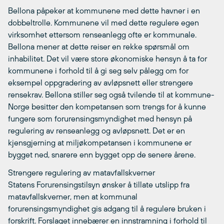
Bellona påpeker at kommunene med dette havner i en
dobbeltrolle. Kommunene vil med dette regulere egen
virksomhet ettersom renseanlegg ofte er kommunale.
Bellona mener at dette reiser en rekke spørsmål om
inhabilitet. Det vil være store økonomiske hensyn å ta for
kommunene i forhold til å gi seg selv pålegg om for
eksempel oppgradering av avløpsnett eller strengere
rensekrav. Bellona stiller seg også tvilende til at kommune-
Norge besitter den kompetansen som trengs for å kunne
fungere som forurensingsmyndighet med hensyn på
regulering av renseanlegg og avløpsnett. Det er en
kjensgjerning at miljøkompetansen i kommunene er
bygget ned, snarere enn bygget opp de senere årene.
Strengere regulering av matavfallskverner
Statens Forurensingstilsyn ønsker å tillate utslipp fra
matavfallskverner, men at kommunal
forurensingsmyndighet gis adgang til å regulere bruken i
forskrift. Forslaget innebærer en innstramning i forhold til