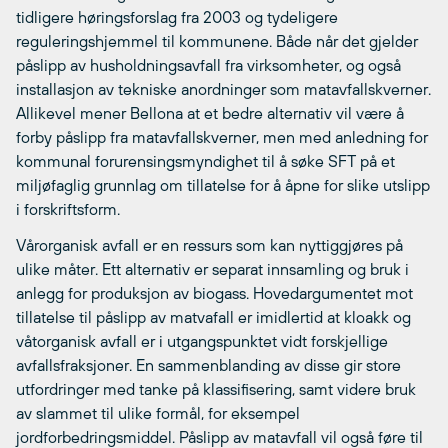
tidligere høringsforslag fra 2003 og tydeligere
reguleringshjemmel til kommunene. Både når det gjelder
påslipp av husholdningsavfall fra virksomheter, og også
installasjon av tekniske anordninger som matavfallskverner.
Allikevel mener Bellona at et bedre alternativ vil være å
forby påslipp fra matavfallskverner, men med anledning for
kommunal forurensingsmyndighet til å søke SFT på et
miljøfaglig grunnlag om tillatelse for å åpne for slike utslipp
i forskriftsform.
Vårorganisk avfall er en ressurs som kan nyttiggjøres på
ulike måter. Ett alternativ er separat innsamling og bruk i
anlegg for produksjon av biogass. Hovedargumentet mot
tillatelse til påslipp av matvafall er imidlertid at kloakk og
våtorganisk avfall er i utgangspunktet vidt forskjellige
avfallsfraksjoner. En sammenblanding av disse gir store
utfordringer med tanke på klassifisering, samt videre bruk
av slammet til ulike formål, for eksempel
jordforbedringsmiddel. Påslipp av matavfall vil også føre til