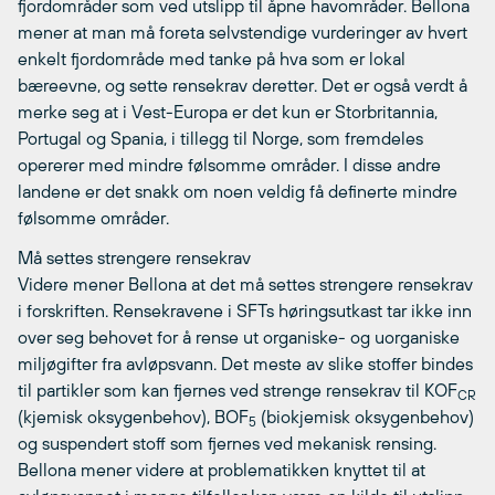
fjordområder som ved utslipp til åpne havområder. Bellona
mener at man må foreta selvstendige vurderinger av hvert
enkelt fjordområde med tanke på hva som er lokal
bæreevne, og sette rensekrav deretter. Det er også verdt å
merke seg at i Vest-Europa er det kun er Storbritannia,
Portugal og Spania, i tillegg til Norge, som fremdeles
opererer med mindre følsomme områder. I disse andre
landene er det snakk om noen veldig få definerte mindre
følsomme områder.
Må settes strengere rensekrav
Videre mener Bellona at det må settes strengere rensekrav
i forskriften. Rensekravene i SFTs høringsutkast tar ikke inn
over seg behovet for å rense ut organiske- og uorganiske
miljøgifter fra avløpsvann. Det meste av slike stoffer bindes
til partikler som kan fjernes ved strenge rensekrav til KOF
CR
(kjemisk oksygenbehov), BOF
(biokjemisk oksygenbehov)
5
og suspendert stoff som fjernes ved mekanisk rensing.
Bellona mener videre at problematikken knyttet til at