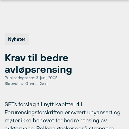
Hopp
til
innhold
Nyheter
Krav til bedre
avløpsrensing
Publiseringsdato: 3. juni, 2005
Skrevet av: Gunnar Grini
SFTs forslag til nytt kapittel 4 i
Forurensingsforskriften er svært unyansert og
møter ikke behovet for bedre rensing av
avløpsvann. Bellona ønsker også strengere