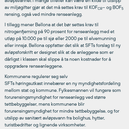
avløpsvannet i mange tilfeller kan være en kilde til utslipp
av miljøgifter gjør at det må settes krav til KOF
– og BOF
CR
5
rensing, også ved mindre renseanlegg.
I tillegg mener Bellona at det bør settes krav til
nitrogenfjerning på 90 prosent for renseanlegg med et
utløp på 10.000 pe til sjø eller 2000 pe til elvemunning
eller innsjø. Bellona oppfatter det slik at SFTs forslag til ny
avløpsforskrift er designet slik at de anleggene som er
dårligst i klassen skal slippe å ta noen kostnader for å
oppgradere renseanleggene.
Kommunene regulerer seg selv
SFTs høringsutkast innebærer en ny myndighetsfordeling
mellom stat og kommune. Fylkesmannen vil fungere som
forurensingsmyndighet for renseanlegg ved større
tettbebyggelser, mens kommunene blir
forurensingsmyndighet for mindre tettbebyggelse, og for
utslipp av sanitært avløpsvann fra bolighus, hytter,
turistbedrifter og lignende virksomheter.