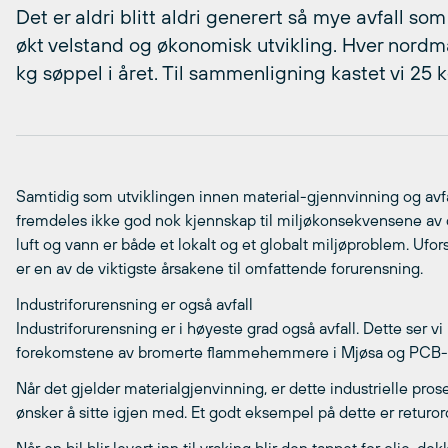
Det er aldri blitt aldri generert så mye avfall so
økt velstand og økonomisk utvikling. Hver nordm
kg søppel i året. Til sammenligning kastet vi 25 
Samtidig som utviklingen innen material-gjennvinning og avfall
fremdeles ikke god nok kjennskap til miljøkonsekvensene av d
luft og vann er både et lokalt og et globalt miljøproblem. Ufors
er en av de viktigste årsakene til omfattende forurensning.
Industriforurensning er også avfall
Industriforurensning er i høyeste grad også avfall. Dette ser v
forekomstene av bromerte flammehemmere i Mjøsa og PCB-fo
Når det gjelder materialgjenvinning, er dette industrielle pros
ønsker å sitte igjen med. Et godt eksempel på dette er returord