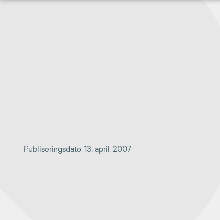
Hopp
til
innhold
Publiseringsdato: 13. april, 2007