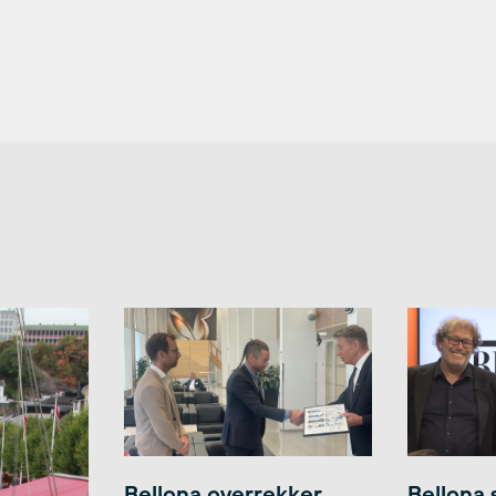
Bellona overrekker
Bellona 