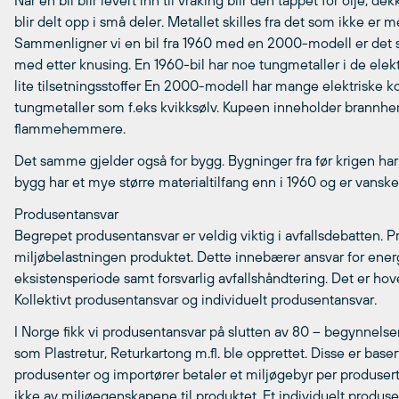
Når en bil blir levert inn til vraking blir den tappet for olje, d
blir delt opp i små deler. Metallet skilles fra det som ikke er met
Sammenligner vi en bil fra 1960 med en 2000-modell er det store
med etter knusing. En 1960-bil har noe tungmetaller i de elek
lite tilsetningsstoffer En 2000-modell har mange elektriske
tungmetaller som f.eks kvikksølv. Kupeen inneholder brannh
flammehemmere.
Det samme gjelder også for bygg. Bygninger fra før krigen ha
bygg har et mye større materialtilfang enn i 1960 og er vanske
Produsentansvar
Begrepet produsentansvar er veldig viktig i avfallsdebatten.
miljøbelastningen produktet. Dette innebærer ansvar for energi
eksistensperiode samt forsvarlig avfallshåndtering. Det er ho
Kollektivt produsentansvar og individuelt produsentansvar.
I Norge fikk vi produsentansvar på slutten av 80 – begynnelsen
som Plastretur, Returkartong m.fl. ble opprettet. Disse er basert 
produsenter og importører betaler et miljøgebyr per produsert
ikke av miljøegenskapene til produktet. Et individuelt produs