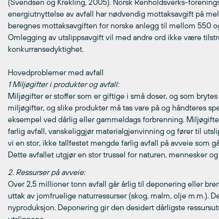
(Svendsen og Krekling, 2005). Norsk Renholdsverks-forenings
energiutnyttelse av avfall har nødvendig mottaksavgift på 
beregnes mottaksavgiften for norske anlegg til mellom 550 
Omlegging av utslippsavgift vil med andre ord ikke være tilstr
konkurransedyktighet.
Hovedproblemer med avfall
1 Miljøgifter i produkter og avfall:
Miljøgifter er stoffer som er giftige i små doser, og som bryt
miljøgifter, og slike produkter må tas vare på og håndteres spes
eksempel ved dårlig eller gammeldags forbrenning. Miljøgifter
farlig avfall, vanskeliggjør materialgjenvinning og fører til utsl
vi en stor, ikke tallfestet mengde farlig avfall på avveie som 
Dette avfallet utgjør en stor trussel for naturen, mennesker og 
2. Ressurser på avveie:
Over 2,5 millioner tonn avfall går årlig til deponering eller b
uttak av jomfruelige naturressurser (skog, malm, olje m.m.). De
nyproduksjon. Deponering gir den desidert dårligste ressursutny