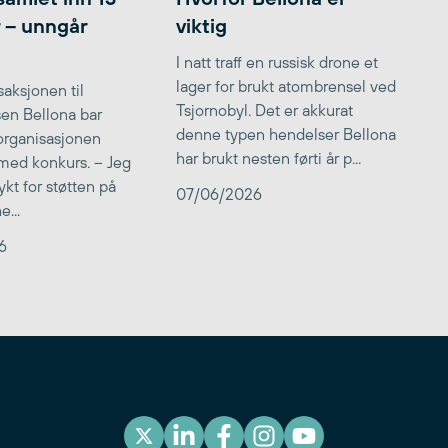
r – unngår
viktig
I natt traff en russisk drone et
lager for brukt atombrensel ved
aksjonen til
Tsjornobyl. Det er akkurat
lsen Bellona bar
denne typen hendelser Bellona
 organisasjonen
har brukt nesten førti år p...
med konkurs. – Jeg
kt for støtten på
07/06/2026
...
6