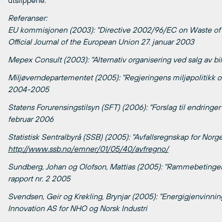
utslippene.
Referanser:
EU kommisjonen (2003): "Directive 2002/96/EC on Waste of e
Official Journal of the European Union 27. januar 2003
Mepex Consult (2003): "Alternativ organisering ved salg av bil
Miljøverndepartementet (2005): "Regjeringens miljøpolitikk og 
2004-2005
Statens Forurensingstilsyn (SFT) (2006): "Forslag til endringer i
februar 2006
Statistisk Sentralbyrå (SSB) (2005): "Avfallsregnskap for Norge
http://www.ssb.no/emner/01/05/40/avfregno/
Sundberg, Johan og Olofson, Mattias (2005): "Rammebetingelse
rapport nr. 2 2005
Svendsen, Geir og Krekling, Brynjar (2005): "Energigjenvinning
Innovation AS for NHO og Norsk Industri