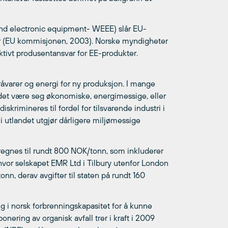
l and electronic equipment- WEEE) slår EU-
ar (EU kommisjonen, 2003). Norske myndigheter
ktivt produsentansvar for EE-produkter.
 råvarer og energi for ny produksjon. I mange
r, det være seg økonomiske, energimessige, eller
skrimineres til fordel for tilsvarende industri i
i utlandet utgjør dårligere miljømessige
regnes til rundt 800 NOK/tonn, som inkluderer
 hvor selskapet EMR Ltd i Tilbury utenfor London
n, derav avgifter til staten på rundt 160
g i norsk forbrenningskapasitet for å kunne
nering av organisk avfall trer i kraft i 2009