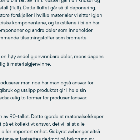
ekkene blir tatt av mm. Resten går i en knuser og
all (fluff). Dette fluffet går så til deponering.
 forskjeller i hvilke materialer vi sitter igjen
triske komponentene, og tekstilene i bilen har
 komponener og andre deler som inneholder
emmende tilsetningstoffer som bromerte
r en høy andel gjenvinnbare deler, mens dagens
lig å materialgjenvinne.
 Produserer man noe har man også ansvar for
bruk og utslipp produktet gir i hele sin
vedsakelig to former for produsentansvar:
 av 90-tallet. Dette gjorde at materialselskaper
på et kollektivt ansvar, det vil si at alle
 eller importert enhet. Gebyret avhenger altså
entansvar fastsettes derimot på bakgrunn av