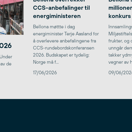
CCS-anbefalinger til
millione
energiministeren
konkurs
Bellona møttte i dag
Innsamlings
energiminister Terje Aasland for
Miljøstifte
å overlevere anbefalingene fra
frukter, og
2026
CCS-rundebordskonferansen
unngår der
2026. Budskapet er tydelig:
takker ydmy
 Under
Norge må f...
vegner av he
 av de
17/06/2026
09/06/202