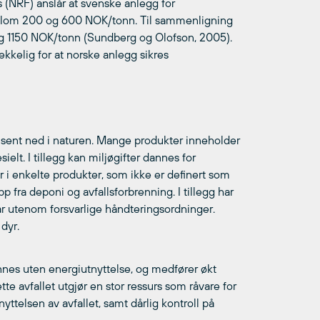
 (NRF) anslår at svenske anlegg for
mellom 200 og 600 NOK/tonn. Til sammenligning
og 1150 NOK/tonn (Sundberg og Olofson, 2005).
ekkelig for at norske anlegg sikres
es sent ned i naturen. Mange produkter inneholder
ielt. I tillegg kan miljøgifter dannes for
 i enkelte produkter, som ikke er definert som
ipp fra deponi og avfallsforbrenning. I tillegg har
går utenom forsvarlige håndteringsordninger.
dyr.
rennes uten energiutnyttelse, og medfører økt
tte avfallet utgjør en stor ressurs som råvare for
ttelsen av avfallet, samt dårlig kontroll på