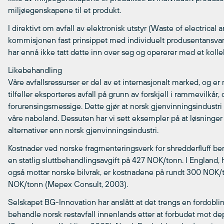
miljøegenskapene til et produkt.
I direktivt om avfall av elektronisk utstyr (Waste of electrica
kommisjonen fast prinsippet med individuelt produsentansv
har ennå ikke tatt dette inn over seg og opererer med et kolle
Likebehandling
Våre avfallsressurser er del av et internasjonalt marked, og er
tilfeller eksporteres avfall på grunn av forskjell i rammevilkå
forurensingsmessige. Dette gjør at norsk gjenvinningsindustri di
våre naboland. Dessuten har vi sett eksempler på at løsninger 
alternativer enn norsk gjenvinningsindustri.
Kostnader ved norske fragmenteringsverk for shredderfluff be
en statlig sluttbehandlingsavgift på 427 NOK/tonn. I England,
også mottar norske bilvrak, er kostnadene på rundt 300 NOK/ton
NOK/tonn (Mepex Consult, 2003).
Selskapet BG-Innovation har anslått at det trengs en fordoblin
behandle norsk restavfall innenlands etter at forbudet mot depo