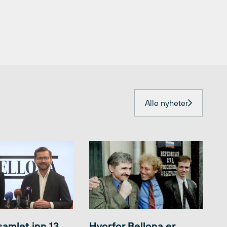
Alle nyheter
samlet inn 13
Hvorfor Bellona er