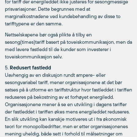
for tariff der energileddet ikke justeres for sesongmessige
prisvariasjoner. Dette begrunnes med at
marginalkostnadene ved kundebehandling av disse to
tarifftypene er den samme.
Nettselskapene bør også plikte å tilby en
sesong(times)tariff basert på toveiskommunikasjon, men da
med lavere fastledd til de kunder som investerer i
toveiskommunikasjon selv.
5.
Redusert fastledd
Uavhengig av en diskusjon rundt ampere- eller
sesongvariabel tariff, mener organisasjonene at det bør
satses på å utforme en tariffstruktur hvor fastleddet i tariffen
reduseres på bekostning av et forhøyet energiledd.
Organisasjonene mener å se en utvikling i dagens tariffer
der fastleddet i tariffen økes mens energileddet reduseres.
En slik utvikling kan kanskje motiveres ut i fra økonomisk
teori for monopolbedrifter, men er etter organisasjonenes
mening uheldig, både sett i forhold til målsetninger om