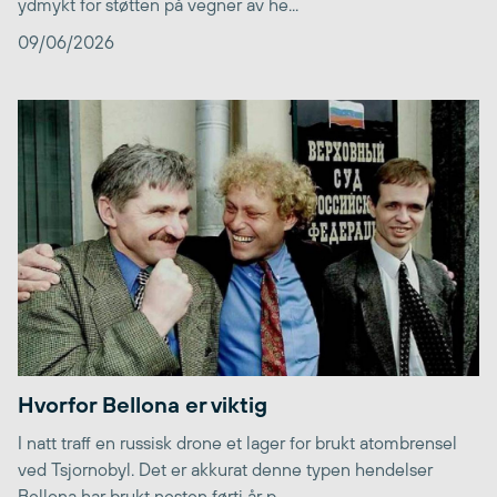
ydmykt for støtten på vegner av he...
09/06/2026
Hvorfor Bellona er viktig
I natt traff en russisk drone et lager for brukt atombrensel
ved Tsjornobyl. Det er akkurat denne typen hendelser
Bellona har brukt nesten førti år p...