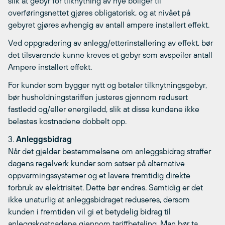
slik at gebyr for tilknytning av nye boliger til
overføringsnettet gjøres obligatorisk, og at nivået på
gebyret gjøres avhengig av antall ampere installert effekt.
Ved oppgradering av anlegg/etterinstallering av effekt, bør
det tilsvarende kunne kreves et gebyr som avspeiler antall
Ampere installert effekt.
For kunder som bygger nytt og betaler tilknytningsgebyr,
bør husholdningstariffen justeres gjennom redusert
fastledd og/eller energiledd, slik at disse kundene ikke
belastes kostnadene dobbelt opp.
3.
Anleggsbidrag
Når det gjelder bestemmelsene om anleggsbidrag straffer
dagens regelverk kunder som satser på alternative
oppvarmingssystemer og et lavere fremtidig direkte
forbruk av elektrisitet. Dette bør endres. Samtidig er det
ikke unaturlig at anleggsbidraget reduseres, dersom
kunden i fremtiden vil gi et betydelig bidrag til
anleggskostnadene gjennom tariffbetaling. Man bør ta