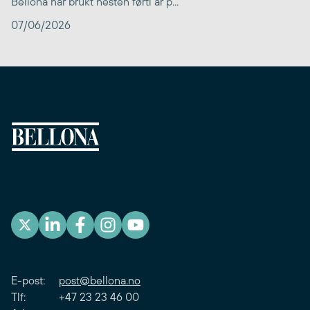
Bellona har brukt nesten førti år p...
07/06/2026
E-post:
post@bellona.no
Tlf: +47 23 23 46 00