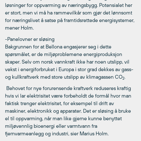
løsninger for oppvarming av næringsbygg. Potensialet her
er stort, men vi må ha rammevilkår som gjør det lønnsomt
for næringslivet å satse på framtidsrettede energisystemer,
mener Holm.
-Panelovner er sløsing
Bakgrunnen for at Bellona engasjerer seg i dette
spørsmålet, er de miljøproblemene energiproduksjon
skaper. Selv om norsk vannkraft ikke har noen utslipp, vil
vekst i energiforbruket i Europa i stor grad dekkes av gass-
og kullkraftverk med store utslipp av klimagassen CO
.
2
 Behovet for nye forurensende kraftverk reduseres kraftig
hvis vi lar elektrisitet være forbeholdt de formål hvor man
faktisk trenger elektrisitet, for eksempel til drift av
maskiner, elektronikk og apparater. Det er sløsing å bruke
el til oppvarming, når man like gjerne kunne benyttet
miljøvennlig bioenergi eller varmtvann fra
fjernvarmeanlegg og industri, sier Marius Holm.