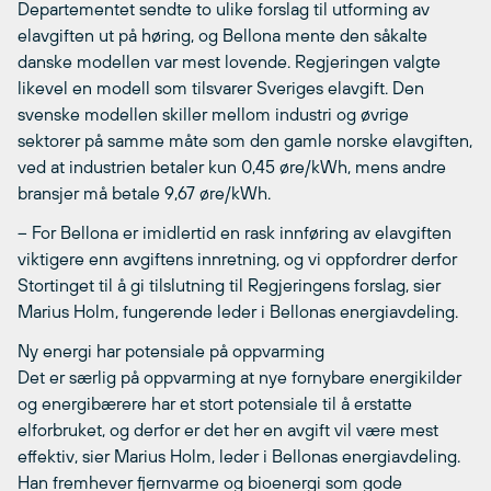
Departementet sendte to ulike forslag til utforming av
elavgiften ut på høring, og Bellona mente den såkalte
danske modellen var mest lovende. Regjeringen valgte
likevel en modell som tilsvarer Sveriges elavgift. Den
svenske modellen skiller mellom industri og øvrige
sektorer på samme måte som den gamle norske elavgiften,
ved at industrien betaler kun 0,45 øre/kWh, mens andre
bransjer må betale 9,67 øre/kWh.
– For Bellona er imidlertid en rask innføring av elavgiften
viktigere enn avgiftens innretning, og vi oppfordrer derfor
Stortinget til å gi tilslutning til Regjeringens forslag, sier
Marius Holm, fungerende leder i Bellonas energiavdeling.
Ny energi har potensiale på oppvarming
Det er særlig på oppvarming at nye fornybare energikilder
og energibærere har et stort potensiale til å erstatte
elforbruket, og derfor er det her en avgift vil være mest
effektiv, sier Marius Holm, leder i Bellonas energiavdeling.
Han fremhever fjernvarme og bioenergi som gode