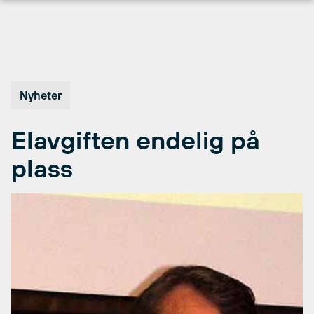
Hopp
til
innhold
Nyheter
Elavgiften endelig på
plass