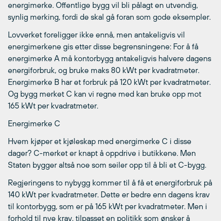
energimerke. Offentlige bygg vil bli pålagt en utvendig,
synlig merking, fordi de skal gå foran som gode eksempler.
Lovverket foreligger ikke ennå, men antakeligvis vil
energimerkene gis etter disse begrensningene: For å få
energimerke A må kontorbygg antakeligvis halvere dagens
energiforbruk, og bruke maks 80 kWt per kvadratmeter.
Energimerke B har et forbruk på 120 kWt per kvadratmeter.
Og bygg merket C kan vi regne med kan bruke opp mot
165 kWt per kvadratmeter.
Energimerke C
Hvem kjøper et kjøleskap med energimerke C i disse
dager? C-merket er knapt å oppdrive i butikkene. Men
Staten bygger altså noe som seiler opp til å bli et C-bygg.
Regjeringens to nybygg kommer til å få et energiforbruk på
140 kWt per kvadratmeter. Dette er bedre enn dagens krav
til kontorbygg, som er på 165 kWt per kvadratmeter. Men i
forhold til nye krav, tilpasset en politikk som ønsker å