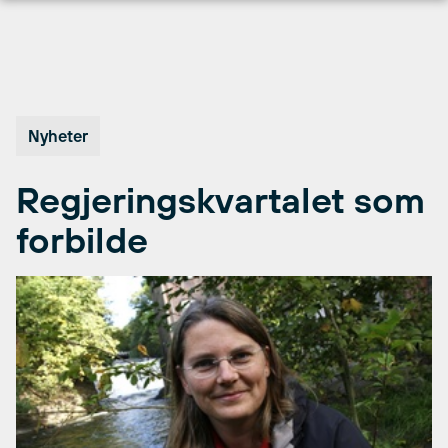
Hopp
til
innhold
Nyheter
Regjeringskvartalet som
forbilde