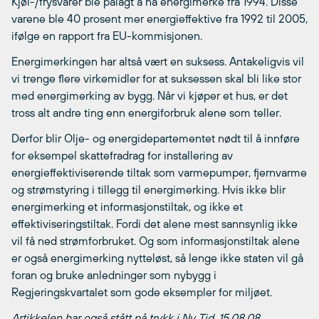
Kjøl-/frysvarer ble pålagt å ha energimerke fra 1994. Disse
varene ble 40 prosent mer energieffektive fra 1992 til 2005,
ifølge en rapport fra EU-kommisjonen.
Energimerkingen har altså vært en suksess. Antakeligvis vil
vi trenge flere virkemidler for at suksessen skal bli like stor
med energimerking av bygg. Når vi kjøper et hus, er det
tross alt andre ting enn energiforbruk alene som teller.
Derfor blir Olje- og energidepartementet nødt til å innføre
for eksempel skattefradrag for installering av
energieffektiviserende tiltak som varmepumper, fjernvarme
og strømstyring i tillegg til energimerking. Hvis ikke blir
energimerking et informasjonstiltak, og ikke et
effektiviseringstiltak. Fordi det alene mest sannsynlig ikke
vil få ned strømforbruket. Og som informasjonstiltak alene
er også energimerking nytteløst, så lenge ikke staten vil gå
foran og bruke anledninger som nybygg i
Regjeringskvartalet som gode eksempler for miljøet.
Artikkelen har også stått på trykk i Ny Tid, 15.08.08