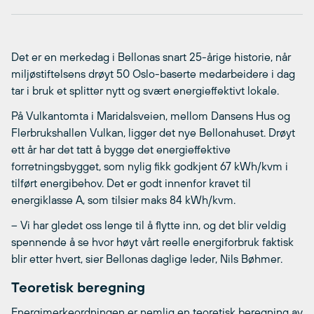
Det er en merkedag i Bellonas snart 25-årige historie, når
miljøstiftelsens drøyt 50 Oslo-baserte medarbeidere i dag
tar i bruk et splitter nytt og svært energieffektivt lokale.
På Vulkantomta i Maridalsveien, mellom Dansens Hus og
Flerbrukshallen Vulkan, ligger det nye Bellonahuset. Drøyt
ett år har det tatt å bygge det energieffektive
forretningsbygget, som nylig fikk godkjent 67 kWh/kvm i
tilført energibehov. Det er godt innenfor kravet til
energiklasse A, som tilsier maks 84 kWh/kvm.
– Vi har gledet oss lenge til å flytte inn, og det blir veldig
spennende å se hvor høyt vårt reelle energiforbruk faktisk
blir etter hvert, sier Bellonas daglige leder, Nils Bøhmer.
Teoretisk beregning
Energimerkeordningen er nemlig en teoretisk beregning av