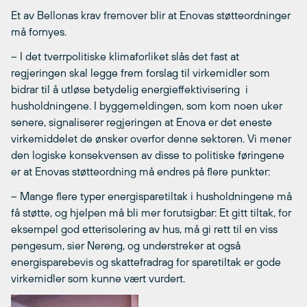
Et av Bellonas krav fremover blir at Enovas støtteordninger
må fornyes.
– I det tverrpolitiske klimaforliket slås det fast at
regjeringen skal legge frem forslag til virkemidler som
bidrar til å utløse betydelig energieffektivisering i
husholdningene. I byggemeldingen, som kom noen uker
senere, signaliserer regjeringen at Enova er det eneste
virkemiddelet de ønsker overfor denne sektoren. Vi mener
den logiske konsekvensen av disse to politiske føringene
er at Enovas støtteordning må endres på flere punkter:
– Mange flere typer energisparetiltak i husholdningene må
få støtte, og hjelpen må bli mer forutsigbar: Et gitt tiltak, for
eksempel god etterisolering av hus, må gi rett til en viss
pengesum, sier Nereng, og understreker at også
energisparebevis og skattefradrag for sparetiltak er gode
virkemidler som kunne vært vurdert.