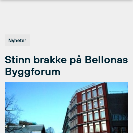
Hopp
til
innhold
Nyheter
Stinn brakke på Bellonas
Byggforum