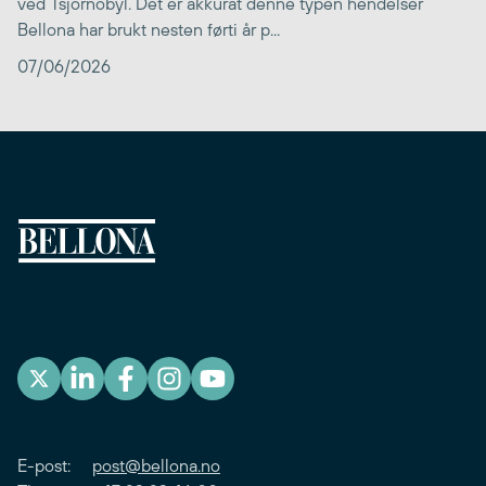
ved Tsjornobyl. Det er akkurat denne typen hendelser
Bellona har brukt nesten førti år p...
07/06/2026
E-post:
post@bellona.no