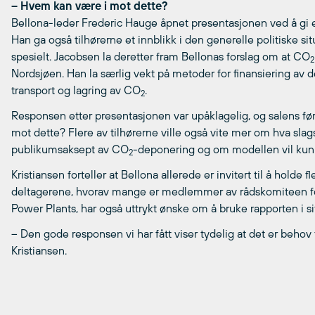
–
Hvem kan være i mot dette?
Bellona-leder Frederic Hauge åpnet presentasjonen ved å gi
Han ga også tilhørerne et innblikk i den generelle politiske s
spesielt. Jacobsen la deretter fram Bellonas forslag om at CO
2
Nordsjøen. Han la særlig vekt på metoder for finansiering av d
transport og lagring av CO
.
2
Responsen etter presentasjonen var upåklagelig, og salens fø
mot dette? Flere av tilhørerne ville også vite mer om hva sla
publikumsaksept av CO
-deponering og om modellen vil kunne
2
Kristiansen forteller at Bellona allerede er invitert til å holde 
deltagerene, hvorav mange er medlemmer av rådskomiteen fo
Power Plants, har også uttrykt ønske om å bruke rapporten i si
– Den gode responsen vi har fått viser tydelig at det er beho
Kristiansen.