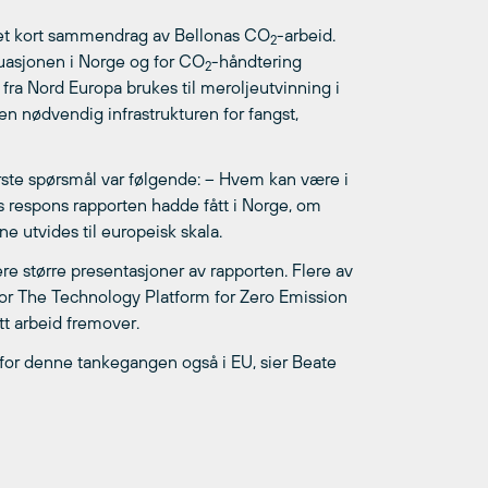
 et kort sammendrag av Bellonas CO
-arbeid.
2
ituasjonen i Norge og for CO
-håndtering
2
fra Nord Europa brukes til meroljeutvinning i
en nødvendig infrastrukturen for fangst,
rste spørsmål var følgende: – Hvem kan være i
gs respons rapporten hadde fått i Norge, om
 utvides til europeisk skala.
flere større presentasjoner av rapporten. Flere av
r The Technology Platform for Zero Emission
tt arbeid fremover.
v for denne tankegangen også i EU, sier Beate