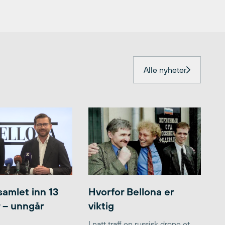
Alle nyheter
samlet inn 13
Hvorfor Bellona er
r – unngår
viktig
I natt traff en russisk drone et