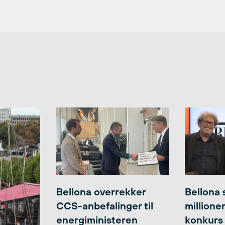
Bellona overrekker
Bellona 
CCS-anbefalinger til
millione
energiministeren
konkurs