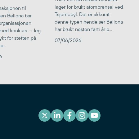
lager for brukt atombrensel ved
aksjonen til
Tsjornobyl. Det er akkurat
lsen Bellona bar
denne typen hendelser Bellona
 organisasjonen
har brukt nesten førti år p...
med konkurs. – Jeg
kt for støtten på
07/06/2026
...
6