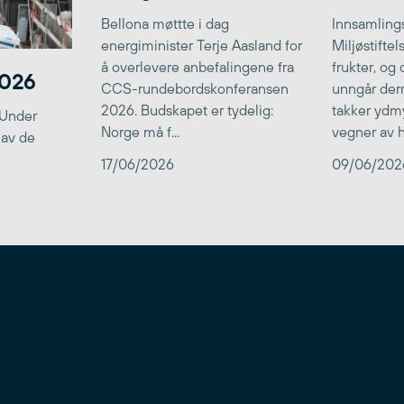
Bellona møttte i dag
Innsamlings
energiminister Terje Aasland for
Miljøstifte
å overlevere anbefalingene fra
frukter, og
2026
CCS-rundebordskonferansen
unngår der
2026. Budskapet er tydelig:
takker ydmy
 Under
Norge må f...
vegner av he
 av de
17/06/2026
09/06/202