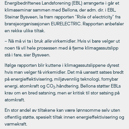
Energibedriftenes Landsforening (EBL) arrangerte i går et
klimaseminar sammen med Bellona, der adm. dir. i EBL,
Steinar Bysveen, la fram rapporten ”Role of electricity” fra
bransjeorganisasjonen EURELECTRIC. Rapporten anbefaler
en rekke ulike tiltak.
– Nå må vi ta i bruk
alle
virkemidler. Hvis vi bare velger ut
noen få vil hele prosessen med å fjerne klimagassutslipp
stå i fare, sier Bysveen.
Ifølge rapporten blir kuttene i klimagassutslippene dyrest
hvis man velger få virkemidler. Det må uansett satses bredt
på energieffektivisering, miljøvennlig teknologi, fornybar
energi, atomkraft og CO
håndtering. Bellona støtter EBLs
2-
krav om en bred satsning, men er kritisk til stor satsing på
atomkraft.
En stor andel av tiltakene kan være lønnsomme selv uten
offentlig støtte, spesielt tiltak innen energieffektivisering og
varmekraft.