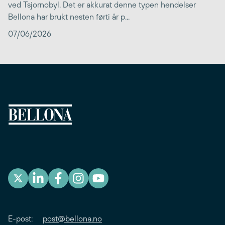
ved Tsjornobyl. Det er akkurat denne typen hendelser
Bellona har brukt nesten førti år p...
07/06/2026
E-post:
post@bellona.no