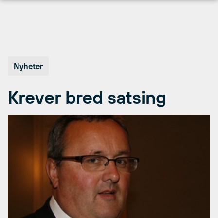
Hopp
til
innhold
Nyheter
Krever bred satsing