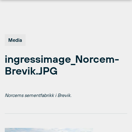
Hopp
til
innhold
Media
ingressimage_Norcem-
Brevik.JPG
Norcems sementfabrikk i Brevik.