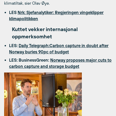
klimatiltak, sier Olav Øye.
LES
Nrk: Sjefanalytiker: Regjeringen vingeklipper
klimapolitikken
Kuttet vekker internasjonal
oppmerksomhet
LES:
Daily Telegraph:Carbon capture in doubt after
Norway buries 90pc of budget
LES: BusinessGreen:
Norway proposes major cuts to
carbon capture and storage budget