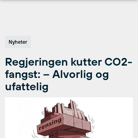
Hopp
til
innhold
Nyheter
Regjeringen kutter CO2-
fangst: – Alvorlig og
ufattelig