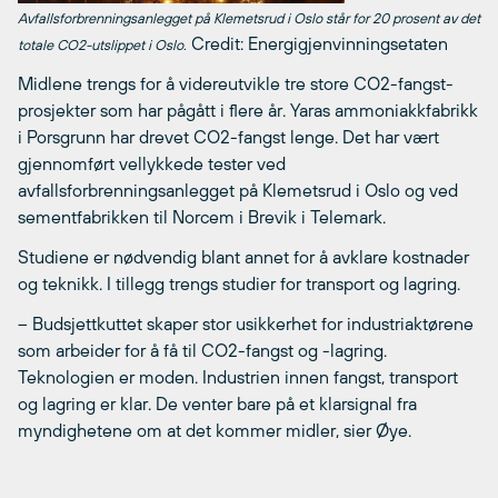
Avfallsforbrenningsanlegget på Klemetsrud i Oslo står for 20 prosent av det
Credit: Energigjenvinningsetaten
totale CO2-utslippet i Oslo.
Midlene trengs for å videreutvikle tre store CO2-fangst-
prosjekter som har pågått i flere år. Yaras ammoniakkfabrikk
i Porsgrunn har drevet CO2-fangst lenge. Det har vært
gjennomført vellykkede tester ved
avfallsforbrenningsanlegget på Klemetsrud i Oslo og ved
sementfabrikken til Norcem i Brevik i Telemark.
Studiene er nødvendig blant annet for å avklare kostnader
og teknikk. I tillegg trengs studier for transport og lagring.
– Budsjettkuttet skaper stor usikkerhet for industriaktørene
som arbeider for å få til CO2-fangst og -lagring.
Teknologien er moden. Industrien innen fangst, transport
og lagring er klar. De venter bare på et klarsignal fra
myndighetene om at det kommer midler, sier Øye.