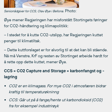
Photo:
Seniorrådgiver for CCS, Olav Øye i Bellona.
Øye mener Regjeringen har misforstått Stortingets føringer
for CO2-håndtering og klimapolitikk:
– I stedet for å kutte CO2-utslipp, har Regjeringen kuttet
penger til klimatiltak.
– Dette kuttforslaget er for alvorlig til at det kan bli stående.
Nå må Venstre, KrF og resten av Stortinget arbeide hardt for
å rette opp dette kuttet, mener Øye.
CCS = CO2 Capture and Storage = karbonfangst og -
lagring
CO2 er en klimagass. For mye CO2 i atmosfæren bidrar
kraftig til temperaturøkninng
CCS: Går ut på å fange/hente ut karbondioksid (CO2)
fra for eksempel industrirøyk