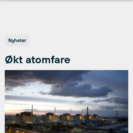
Hopp
til
innhold
Nyheter
Økt atomfare