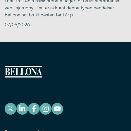
I natt traff en russisk drone et lager for brukt atombrensel
ved Tsjornobyl. Det er akkurat denne typen hendelser
Bellona har brukt nesten førti år p...
07/06/2026