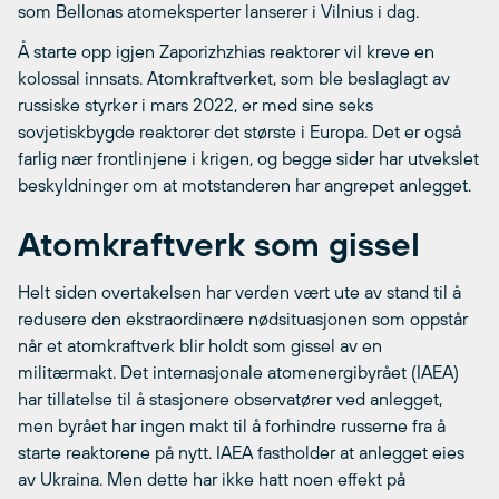
som Bellonas atomeksperter lanserer i Vilnius i dag.
Å starte opp igjen Zaporizhzhias reaktorer vil kreve en
kolossal innsats. Atomkraftverket, som ble beslaglagt av
russiske styrker i mars 2022, er med sine seks
sovjetiskbygde reaktorer det største i Europa. Det er også
farlig nær frontlinjene i krigen, og begge sider har utvekslet
beskyldninger om at motstanderen har angrepet anlegget.
Atomkraftverk som gissel
Helt siden overtakelsen har verden vært ute av stand til å
redusere den ekstraordinære nødsituasjonen som oppstår
når et atomkraftverk blir holdt som gissel av en
militærmakt. Det internasjonale atomenergibyrået (IAEA)
har tillatelse til å stasjonere observatører ved anlegget,
men byrået har ingen makt til å forhindre russerne fra å
starte reaktorene på nytt. IAEA fastholder at anlegget eies
av Ukraina. Men dette har ikke hatt noen effekt på