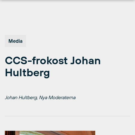
Hopp
til
innhold
Media
CCS-frokost Johan
Hultberg
Johan Hultberg, Nya Moderaterna