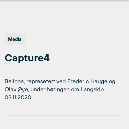
Hopp
til
innhold
Media
Capture4
Bellona, represetert ved Frederic Hauge og
Olav Øye, under høringen om Langskip
03.11.2020.