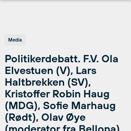
Hopp
til
innhold
Media
Politikerdebatt. F.V. Ola
Elvestuen (V), Lars
Haltbrekken (SV),
Kristoffer Robin Haug
(MDG), Sofie Marhaug
(Rødt), Olav Øye
(moderator fra Bellona).