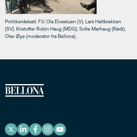
Politikerdebatt. F.V. Ola Elvestuen (V), Lars Haltbrekken
(SV), Kristoffer Robin Haug (MDG), Sofie Marhaug (Rødt),
Olav Øye (moderator fra Bellona).