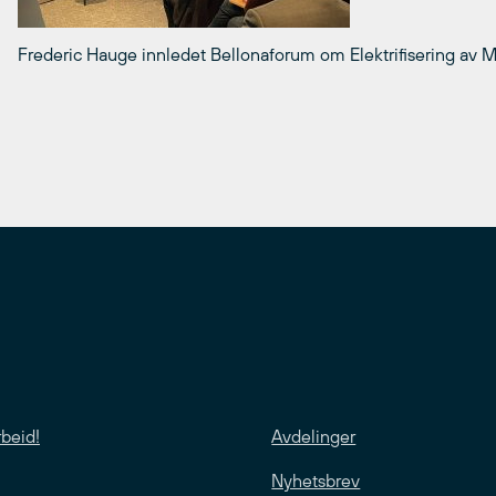
Frederic Hauge innledet Bellonaforum om Elektrifisering av M
rbeid!
Avdelinger
Nyhetsbrev