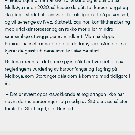
–Hadde Equinor hatt ansvar for å kutte egne utslipp på
Melkøya innen 2030, så hadde de gått for karbonfangst og
-lagring. I stedet blir ansvaret for utslippskutt nå pulverisert,
og vil avhenge av NVE, Statnett, Equinor, konflikthåndtering
med urfolksinteresser og en rekke mer eller mindre
sannsynlige utbygginger av vindkraft. Men nå slipper
Equinor uansett unna; enten får de fornybar strøm eller så
kjører de gassturbinene som før, sier Berstad.
Bellona mener at det store spørsmålet er hvor det blir av
regjeringens vurdering av karbonfangst og-lagring på
Melkøya, som Stortinget påla dem å komme med tidligere i
år.
– Det er svært oppsiktsvekkende at regjeringen ikke har
nevnt denne vurderingen, og modig av Støre å vise så stor
forakt for Stortinget, sier Berstad.