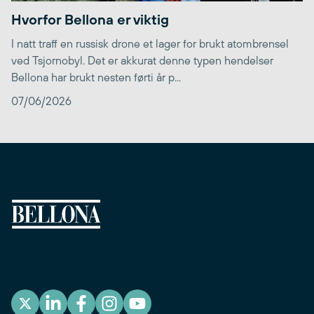
Hvorfor Bellona er viktig
I natt traff en russisk drone et lager for brukt atombrensel
ved Tsjornobyl. Det er akkurat denne typen hendelser
Bellona har brukt nesten førti år p...
07/06/2026