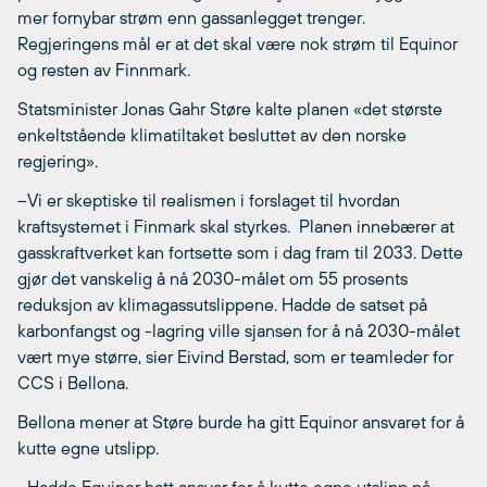
mer fornybar strøm enn gassanlegget trenger.
Regjeringens mål er at det skal være nok strøm til Equinor
og resten av Finnmark.
Statsminister Jonas Gahr Støre kalte planen «det største
enkeltstående klimatiltaket besluttet av den norske
regjering».
–Vi er skeptiske til realismen i forslaget til hvordan
kraftsystemet i Finmark skal styrkes. Planen innebærer at
gasskraftverket kan fortsette som i dag fram til 2033. Dette
gjør det vanskelig å nå 2030-målet om 55 prosents
reduksjon av klimagassutslippene. Hadde de satset på
karbonfangst og -lagring ville sjansen for å nå 2030-målet
vært mye større, sier Eivind Berstad, som er teamleder for
CCS i Bellona.
Bellona mener at Støre burde ha gitt Equinor ansvaret for å
kutte egne utslipp.