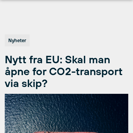
Hopp
til
innhold
Nyheter
Nytt fra EU: Skal man
åpne for CO2-transport
via skip?