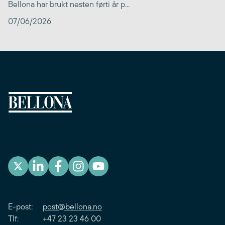
Bellona har brukt nesten førti år p...
07/06/2026
E-post:
post@bellona.no
Tlf: +47 23 23 46 00