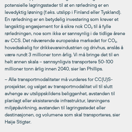
potensielle lagringssteder til at en rørledning er en
levedyktig løsning (f.eks. utslipp i Finland eller Tyskland).
En rørledning er en betydelig investering som krever et
langsiktig engasjement for å sikre nok CO₂ til å fylle
rørledningen, noe som ikke er sannsynlig i de tidlige årene
av CCS. Det nåværende europeiske markedet for CO₂,
hovedsakelig for drikkevareindustrien og drivhus, anslås å
være rundt 3 millioner tonn årlig. Vi må bringe det til en
helt annen skala – sannsynligvis transportere 50-100
millioner tonn årlig innen 2040, sier Ian Phillips.
– Alle transportmodaliteter må vurderes for CC(U)S-
prosjekter, og valget av transportmodalitet vil til slutt
avhenge av utslippskildens beliggenhet, avstanden til
planlagt eller eksisterende infrastruktur, løsningens
miljøpåvirkning, avstanden til lagringsstedet eller
destinasjonen, og volumene som skal transporteres, sier
Haije Stigter.