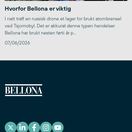
Hvorfor Bellona er viktig
I natt traff en russisk drone et lager for brukt atombrensel
ved Tsjornobyl. Det er akkurat denne typen hendelser
Bellona har brukt nesten førti år p...
07/06/2026