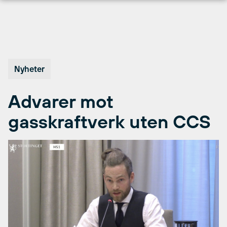
Hopp
til
innhold
Nyheter
Advarer mot
gasskraftverk uten CCS