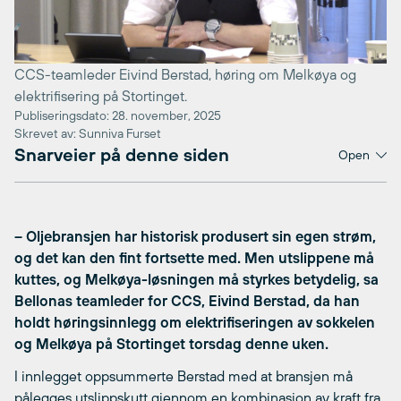
CCS-teamleder Eivind Berstad, høring om Melkøya og
elektrifisering på Stortinget.
Publiseringsdato: 28. november, 2025
Skrevet av: Sunniva Furset
Snarveier på denne siden
Open
– Oljebransjen har historisk produsert sin egen strøm,
og det kan den fint fortsette med. Men utslippene må
kuttes, og Melkøya-løsningen må styrkes betydelig, sa
Bellonas teamleder for CCS, Eivind Berstad, da han
holdt høringsinnlegg om elektrifiseringen av sokkelen
og Melkøya på Stortinget torsdag denne uken.
I innlegget oppsummerte Berstad med at bransjen må
pålegges utslippskutt gjennom en kombinasjon av kraft fra