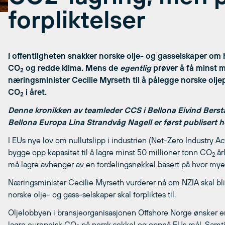
forpliktelser
I offentligheten snakker norske olje- og gasselskaper om 
CO
og redde klima. Mens de
egentlig
prøver å få minst mu
2
næringsminister Cecilie Myrseth til å pålegge norske olje
CO
i året.
2
Denne kronikken av teamleder CCS i Bellona Eivind Bersta
Bellona Europa Lina Strandvåg Nagell er først publisert 
I EUs nye lov om nullutslipp i industrien (Net-Zero Industry Ac
bygge opp kapasitet til å lagre minst 50 millioner tonn CO
år
2
må lagre avhenger av en fordelingsnøkkel basert på hvor mye 
Næringsminister Cecilie Myrseth vurderer nå om NZIA skal bli
norske olje- og gass-selskaper skal forpliktes til.
Oljelobbyen i bransjeorganisasjonen Offshore Norge ønsker en b
lagre europeisk CO
på norsk sokkel og oppnå EUs mål. Samtid