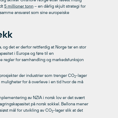
ndt
5 millioner tonn
– en dårlig skjult strategi for
et samme ansvaret som sine europeiske
ekk
og det er derfor rettferdig at Norge tar en stor
asitet i Europa og føre til en
ke regler for samhandling og markedsfunksjon
prosjekter der industrier som trenger CO
-lager
2
e muligheter for å overleve i en tid hvor de må
plementering av NZIA i norsk lov er det svært
lagringskapasitet på norsk sokkel. Bellona mener
iøst mål for utvikling av CO
-lager slik at det
2