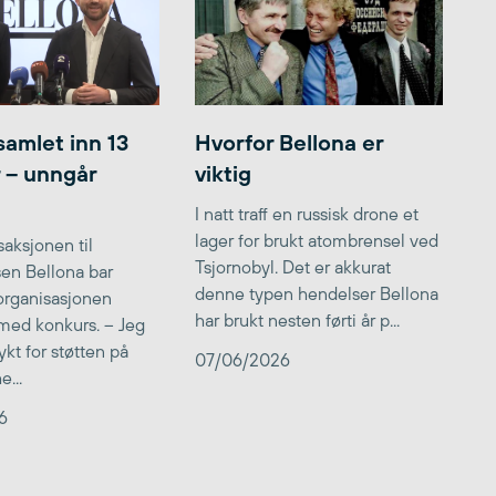
samlet inn 13
Hvorfor Bellona er
r – unngår
viktig
I natt traff en russisk drone et
lager for brukt atombrensel ved
aksjonen til
Tsjornobyl. Det er akkurat
lsen Bellona bar
denne typen hendelser Bellona
 organisasjonen
har brukt nesten førti år p...
med konkurs. – Jeg
kt for støtten på
07/06/2026
...
6