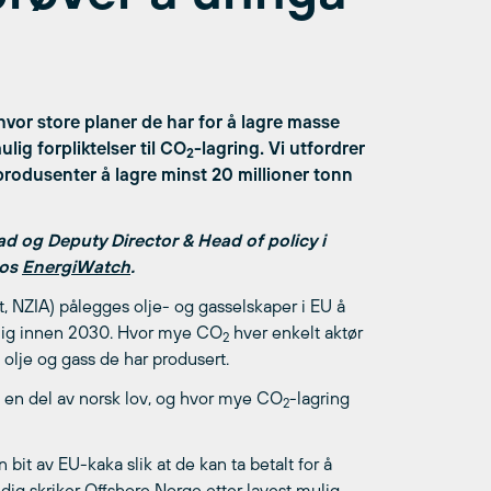
hvor store planer de har for å lagre masse
lig forpliktelser til CO
-lagring. Vi utfordrer
2
produsenter å lagre minst 20 millioner tonn
d og Deputy Director & Head of policy i
hos
EnergiWatch
.
t, NZIA) pålegges olje- og gasselskaper i EU å
lig innen 2030. Hvor mye CO
hver enkelt aktør
2
olje og gass de har produsert.
 en del av norsk lov, og hvor mye CO
-lagring
2
it av EU-kaka slik at de kan ta betalt for å
ig skriker Offshore Norge etter lavest mulig