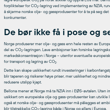
2
forpliktelser for CO
-lagring ved implementering av NZIA, ru
2
å skjerme norske olje- og gassprodusenter for å ta på seg d
konkurrenter.
De bør ikke få i pose og s
Norge produserer mer olje- og gass enn hele resten av Europa, 
del av CO
-lagringen. Lave ambisjoner kan forsinke lagringskap
2
markedskonsentrasjon i Norge – utenfor eventuelle europeis
for transport og lagring av CO
.
2
Dette kan skape usikkerhet rundt investeringer i karbonfangst
blir taperen og risikerer høye priser, mer usikkerhet og mindr
redusere utslipp kjapt.
Bellona mener at Norge må ta NZIA inn i EØS-avtalen. Uten im
usikkert om europeiske olje og gass-produsenter kan utvikle 
også at norske olje- og gassprodusenter må pålegges et ambis
blir tilstrekkelig CO
-lagring både i Norge og ellers i Europa.
2