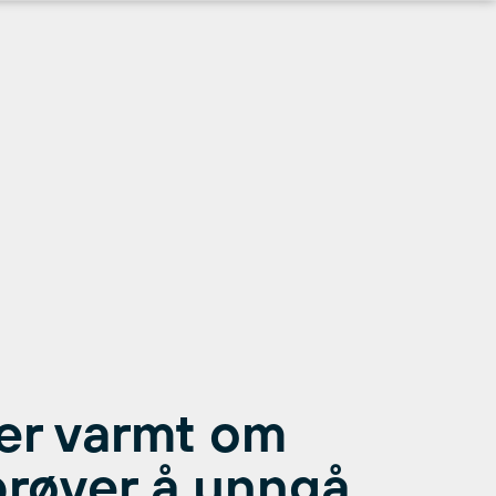
er varmt om
prøver å unngå