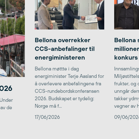
Bellona overrekker
Bellona 
CCS-anbefalinger til
millione
energiministeren
konkurs
Bellona møttte i dag
Innsamlings
energiminister Terje Aasland for
Miljøstifte
å overlevere anbefalingene fra
frukter, og
2026
CCS-rundebordskonferansen
unngår der
2026. Budskapet er tydelig:
takker ydmy
 Under
Norge må f...
vegner av he
 av de
17/06/2026
09/06/202