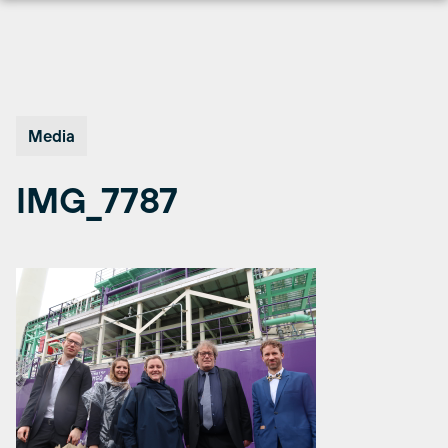
Hopp
til
innhold
Media
IMG_7787