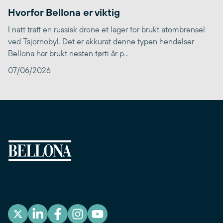
Hvorfor Bellona er viktig
I natt traff en russisk drone et lager for brukt atombrensel
ved Tsjornobyl. Det er akkurat denne typen hendelser
Bellona har brukt nesten førti år p...
07/06/2026