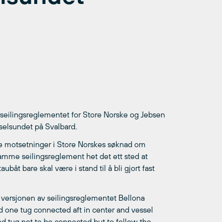
 seilingsreglementet for Store Norske og Jebsen
elsundet på Svalbard.
ndre motsetninger i Store Norskes søknad om
samme seilingsreglement het det ett sted at
taubåt bare skal være i stand til å bli gjort fast
n versjonen av seilingsreglementet Bellona
d one tug connected aft in center and vessel
d tug not to be connected but to follow the