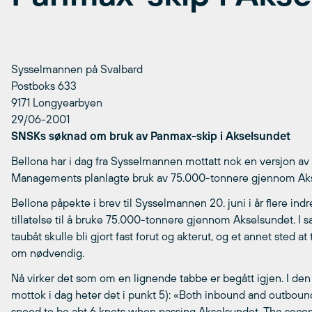
Sysselmannen på Svalbard
Postboks 633
9171 Longyearbyen
29/06-2001
SNSKs søknad om bruk av Panmax-skip i Akselsundet
Bellona har i dag fra Sysselmannen mottatt nok en versjon av
Managements planlagte bruk av 75.000-tonnere gjennom Aks
Bellona påpekte i brev til Sysselmannen 20. juni i år flere i
tillatelse til å bruke 75.000-tonnere gjennom Akselsundet. I 
taubåt skulle bli gjort fast forut og akterut, og et annet sted at 
om nødvendig.
Nå virker det som om en lignende tabbe er begått igjen. I de
mottok i dag heter det i punkt 5): «Both inbound and outboun
speed to be abt 6 knots when passing Akselsundet. The secon