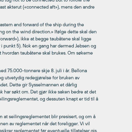
 fast akterut («connected aft»), mens den andre
n astern and forward of the ship during the
ng on the wind direction.» Ifølge dette skal den
forward»), ikke at begge taubåtene skal ligge
ter i punkt 5). Nok en gang har dermed Jebsen og
rt hvordan taubåtene skal brukes. Om søkerne
ed 75.000-tonnere skje 8. juli i år. Bellona
 og utvetydig redegjørelse for bruken av
det. Dette gir Sysselmannen et dårlig
sk har søkt om. Det gjør ikke saken bedre at det
seilingsreglementet, og dessuten knapt er tid til å
at seilingsreglementet blir presisert, og om å
nen av reglementet når det foreligger. Vi vil
ikrer reglementet før eventuelle tillatelser gis.