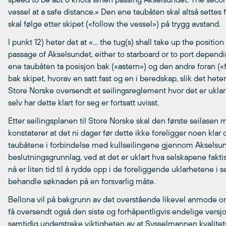
vessel at a safe distance.» Den ene taubåten skal altså settes
skal følge etter skipet («follow the vessel») på trygg avstand.
I punkt 12) heter det at «… the tug(s) shall take up the positio
passage of Akselsundet, either to starboard or to port dependi
ene taubåten ta posisjon bak («astern») og den andre foran («
bak skipet, hvorav en satt fast og en i beredskap, slik det he
Store Norske oversendt et seilingsreglement hvor det er ukla
selv har dette klart for seg er fortsatt uvisst.
Etter seilingsplanen til Store Norske skal den første seilasen m
konstaterer at det ni dager før dette ikke foreligger noen klar
taubåtene i forbindelse med kullseilingene gjennom Akselsun
beslutningsgrunnlag, ved at det er uklart hva selskapene fakti
nå er liten tid til å rydde opp i de foreliggende uklarhetene i 
behandle søknaden på en forsvarlig måte.
Bellona vil på bakgrunn av det overstående likevel anmode om 
få oversendt også den siste og forhåpentligvis endelige versjo
samtidig understreke viktigheten av at Sysselmannen kvalitetss