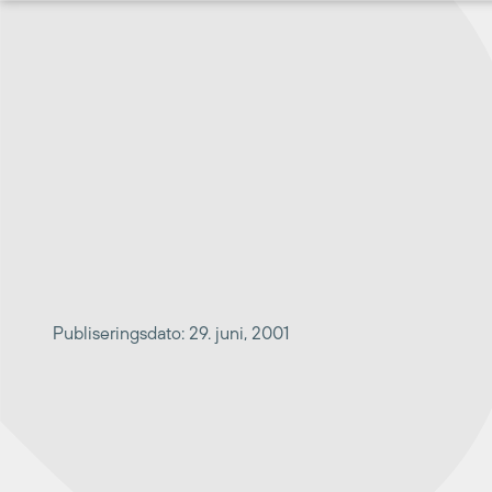
Hopp
til
innhold
Publiseringsdato: 29. juni, 2001