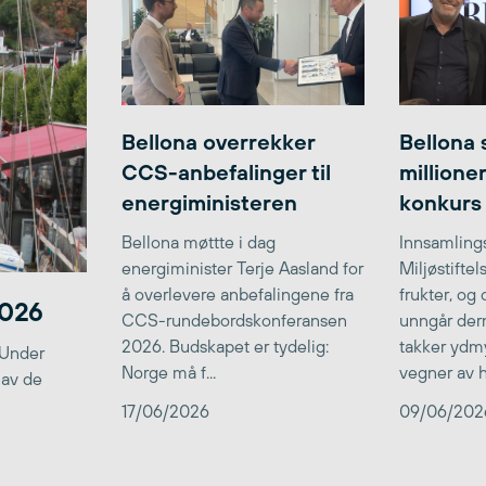
Bellona overrekker
Bellona 
CCS-anbefalinger til
millione
energiministeren
konkurs
Bellona møttte i dag
Innsamlings
energiminister Terje Aasland for
Miljøstifte
å overlevere anbefalingene fra
frukter, og
2026
CCS-rundebordskonferansen
unngår der
2026. Budskapet er tydelig:
takker ydmy
 Under
Norge må f...
vegner av he
 av de
17/06/2026
09/06/202