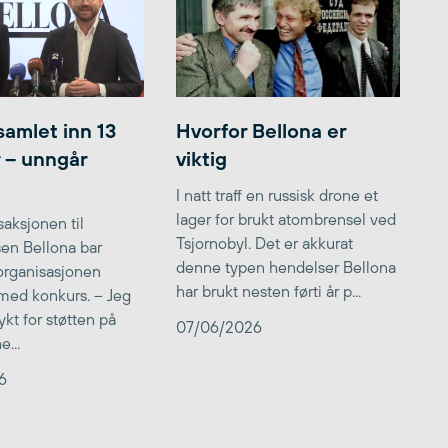
samlet inn 13
Hvorfor Bellona er
r – unngår
viktig
I natt traff en russisk drone et
lager for brukt atombrensel ved
aksjonen til
Tsjornobyl. Det er akkurat
lsen Bellona bar
denne typen hendelser Bellona
 organisasjonen
har brukt nesten førti år p...
med konkurs. – Jeg
kt for støtten på
07/06/2026
...
6