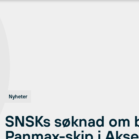
Nyheter
SNSKs søknad om b
Panmax-skip i Aks