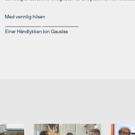
Med vennlig hilsen
____________________
____________________
Einar Håndlykken
Jon Gauslaa