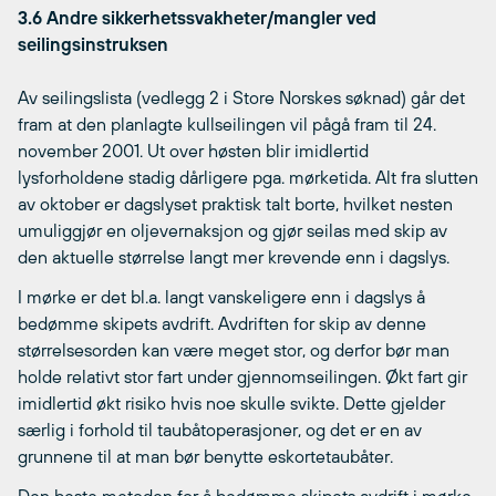
3.6 Andre sikkerhetssvakheter/mangler ved
seilingsinstruksen
Av seilingslista (vedlegg 2 i Store Norskes søknad) går det
fram at den planlagte kullseilingen vil pågå fram til 24.
november 2001. Ut over høsten blir imidlertid
lysforholdene stadig dårligere pga. mørketida. Alt fra slutten
av oktober er dagslyset praktisk talt borte, hvilket nesten
umuliggjør en oljevernaksjon og gjør seilas med skip av
den aktuelle størrelse langt mer krevende enn i dagslys.
I mørke er det bl.a. langt vanskeligere enn i dagslys å
bedømme skipets avdrift. Avdriften for skip av denne
størrelsesorden kan være meget stor, og derfor bør man
holde relativt stor fart under gjennomseilingen. Økt fart gir
imidlertid økt risiko hvis noe skulle svikte. Dette gjelder
særlig i forhold til taubåtoperasjoner, og det er en av
grunnene til at man bør benytte eskortetaubåter.