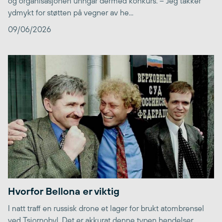
og organisasjonen unngår dermed konkurs. – Jeg takker
ydmykt for støtten på vegner av he...
09/06/2026
Hvorfor Bellona er viktig
I natt traff en russisk drone et lager for brukt atombrensel
ved Tsjornobyl. Det er akkurat denne typen hendelser