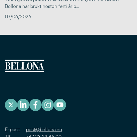
Bellona har brukt nesten førti år p...
07/06/2026
E-post:
post@bellona.no
Tlf: +47 23 23 46 00