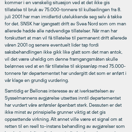
kommer i en vanskelig situasjon ved at det ikke gis
tillatelse til bruk av 75.000-tonnere til kullseilingen fra 8.
juli 2001 har man imidlertid utelukkende seg selv å takke
for det. SNSK har igangsatt drift av Svea Nord som om man
allerede hadde alle nødvendige tillatelser. Når man har
forskuttert at man vil få tillatelse til permanent drift allerede
våren 2001 og senere eventuelt lider tap fordi
saksbehandlingen ikke gikk like glatt som det man antok,
vil det være uheldig om denne framgangsmåten skulle
belønnes ved at en får tillatelse til skipsanløp med 75.000-
tonnere før departementet har undergitt det som er anført i
vår klage en grundig vurdering.
Samtidig er Bellonas interesse av at iverksettelsen av
Sysselmannens avgjørelse utsettes inntil departementet
har vurdert våre anførsler åpenbart sterk. Dessuten er det
ikke minst av prinsipielle grunner viktig at det gis
oppsettende virkning. Alt annet ville være et signal om at
retten til en reell to-instans behandling av avgjørelser som