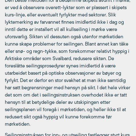
Den beste metoden for å bedømme skipets avdrift i mørke,
er ved å observere overett-lykter som er plassert i skipets
kurs-linje, eller eventuelt fyrlykter med sektorer. Slik
lyktemerking av farvannet finnes imidlertid ikke i dag og
inntil dette er installert vil all kullseiling i mørke være
uforsvarlig. Sikten vil dessuten også utenfor mørketiden
kunne skape problemer for seilingen. Blant annet kan tåke
eller snø- og regn-tykke, som forekommer relativt hyppig i
Arktiske områder som Svalbard, redusere sikten. De
foreslåtte seilingsprosedyrer synes imidlertid å være
utarbeidet basert på optiske observasjoner av bøyer og
fyrlykt. Det er derfor en stor svakhet at man ikke samtidig
har satt begrensninger med hensyn på sikt. I det hele virker
det som om det i seilingsinstruksen overhodet ikke er tatt
hensyn til at betydelige deler av utskipingen etter
seilingsplanen vil foregå i mørketiden, og heller ikke til at
redusert sikt også hyppig vil kunne forekomme før
mørketiden.
Seilingsinstruksen for inn- og utseiling fastlegger styrt kurs.