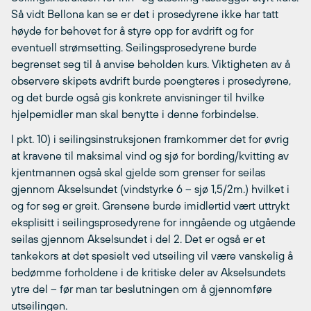
Så vidt Bellona kan se er det i prosedyrene ikke har tatt
høyde for behovet for å styre opp for avdrift og for
eventuell strømsetting. Seilingsprosedyrene burde
begrenset seg til å anvise beholden kurs. Viktigheten av å
observere skipets avdrift burde poengteres i prosedyrene,
og det burde også gis konkrete anvisninger til hvilke
hjelpemidler man skal benytte i denne forbindelse.
I pkt. 10) i seilingsinstruksjonen framkommer det for øvrig
at kravene til maksimal vind og sjø for bording/kvitting av
kjentmannen også skal gjelde som grenser for seilas
gjennom Akselsundet (vindstyrke 6 – sjø 1,5/2m.) hvilket i
og for seg er greit. Grensene burde imidlertid vært uttrykt
eksplisitt i seilingsprosedyrene for inngående og utgående
seilas gjennom Akselsundet i del 2. Det er også er et
tankekors at det spesielt ved utseiling vil være vanskelig å
bedømme forholdene i de kritiske deler av Akselsundets
ytre del – før man tar beslutningen om å gjennomføre
utseilingen.