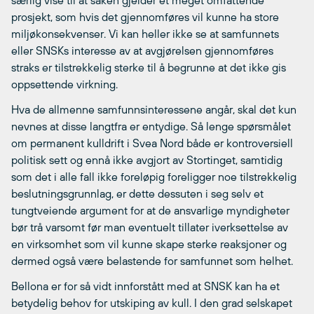
særlig vise til at saken gjelder et meget omfattende
prosjekt, som hvis det gjennomføres vil kunne ha store
miljøkonsekvenser. Vi kan heller ikke se at samfunnets
eller SNSKs interesse av at avgjørelsen gjennomføres
straks er tilstrekkelig sterke til å begrunne at det ikke gis
oppsettende virkning.
Hva de allmenne samfunnsinteressene angår, skal det kun
nevnes at disse langtfra er entydige. Så lenge spørsmålet
om permanent kulldrift i Svea Nord både er kontroversiell
politisk sett og ennå ikke avgjort av Stortinget, samtidig
som det i alle fall ikke foreløpig foreligger noe tilstrekkelig
beslutningsgrunnlag, er dette dessuten i seg selv et
tungtveiende argument for at de ansvarlige myndigheter
bør trå varsomt før man eventuelt tillater iverksettelse av
en virksomhet som vil kunne skape sterke reaksjoner og
dermed også være belastende for samfunnet som helhet.
Bellona er for så vidt innforstått med at SNSK kan ha et
betydelig behov for utskiping av kull. I den grad selskapet