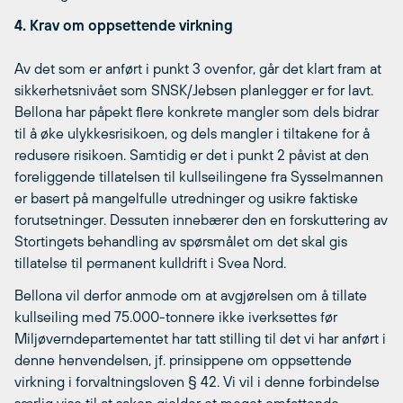
4. Krav om oppsettende virkning
Av det som er anført i punkt 3 ovenfor, går det klart fram at
sikkerhetsnivået som SNSK/Jebsen planlegger er for lavt.
Bellona har påpekt flere konkrete mangler som dels bidrar
til å øke ulykkesrisikoen, og dels mangler i tiltakene for å
redusere risikoen. Samtidig er det i punkt 2 påvist at den
foreliggende tillatelsen til kullseilingene fra Sysselmannen
er basert på mangelfulle utredninger og usikre faktiske
forutsetninger. Dessuten innebærer den en forskuttering av
Stortingets behandling av spørsmålet om det skal gis
tillatelse til permanent kulldrift i Svea Nord.
Bellona vil derfor anmode om at avgjørelsen om å tillate
kullseiling med 75.000-tonnere ikke iverksettes før
Miljøverndepartementet har tatt stilling til det vi har anført i
denne henvendelsen, jf. prinsippene om oppsettende
virkning i forvaltningsloven § 42. Vi vil i denne forbindelse