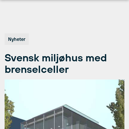
Hopp
til
innhold
Nyheter
Svensk miljøhus med
brenselceller