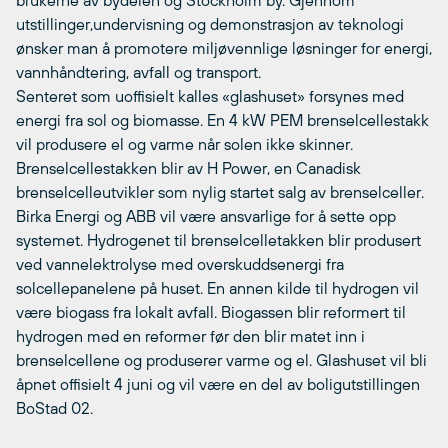
brukerne av bydelen og Stockholm by. Gjennom
utstillinger,undervisning og demonstrasjon av teknologi
ønsker man å promotere miljøvennlige løsninger for energi,
vannhåndtering, avfall og transport.
Senteret som uoffisielt kalles «glashuset» forsynes med
energi fra sol og biomasse. En 4 kW PEM brenselcellestakk
vil produsere el og varme når solen ikke skinner.
Brenselcellestakken blir av H Power, en Canadisk
brenselcelleutvikler som nylig startet salg av brenselceller.
Birka Energi og ABB vil være ansvarlige for å sette opp
systemet. Hydrogenet til brenselcelletakken blir produsert
ved vannelektrolyse med overskuddsenergi fra
solcellepanelene på huset. En annen kilde til hydrogen vil
være biogass fra lokalt avfall. Biogassen blir reformert til
hydrogen med en reformer før den blir matet inn i
brenselcellene og produserer varme og el. Glashuset vil bli
åpnet offisielt 4 juni og vil være en del av boligutstillingen
BoStad 02.