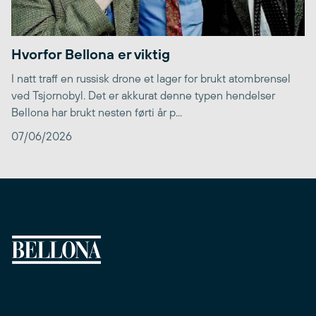
Hvorfor Bellona er viktig
I natt traff en russisk drone et lager for brukt atombrensel
ved Tsjornobyl. Det er akkurat denne typen hendelser
Bellona har brukt nesten førti år p...
07/06/2026