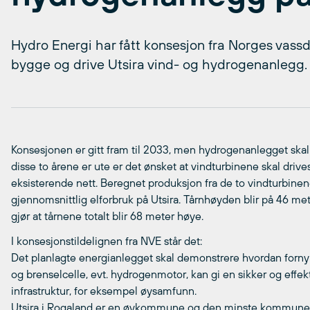
Hydro Energi har fått konsesjon fra Norges vassd
bygge og drive Utsira vind- og hydrogenanlegg.
Konsesjonen er gitt fram til 2033, men hydrogenanlegget skal k
disse to årene er ute er det ønsket at vindturbinene skal drive
eksisterende nett. Beregnet produksjon fra de to vindturbine
gjennomsnittlig elforbruk på Utsira. Tårnhøyden blir på 46 m
gjør at tårnene totalt blir 68 meter høye.
I konsesjonstildelignen fra NVE står det:
Det planlagte energianlegget skal demonstrere hvordan forn
og brenselcelle, evt. hydrogenmotor, kan gi en sikker og effek
infrastruktur, for eksempel øysamfunn.
Utsira i Rogaland er en øykommune og den minste kommunen 