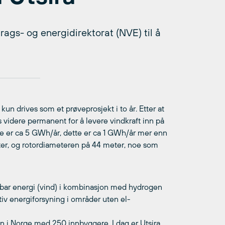
rags- og energidirektorat (NVE) til å
un drives som et prøveprosjekt i to år. Etter at
s videre permanent for å levere vindkraft inn på
ne er ca 5 GWh/år, dette er ca 1 GWh/år mer enn
eter, og rotordiameteren på 44 meter, noe som
ybar energi (vind) i kombinasjon med hydrogen
tiv energiforsyning i områder uten el-
i Norge med 250 innbyggere. I dag er Utsira