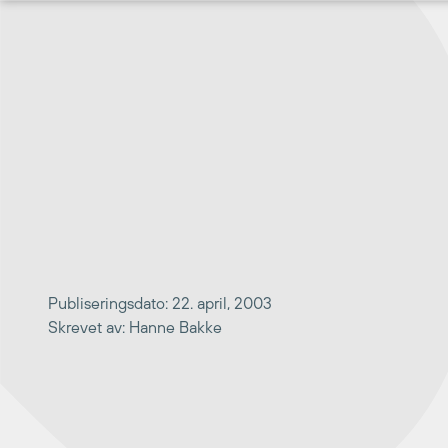
Hopp
til
innhold
Publiseringsdato: 22. april, 2003
Skrevet av: Hanne Bakke