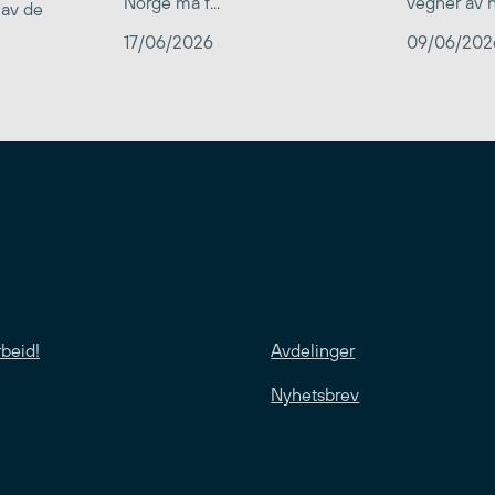
Norge må f...
vegner av he
 av de
17/06/2026
09/06/202
rbeid!
Avdelinger
Nyhetsbrev