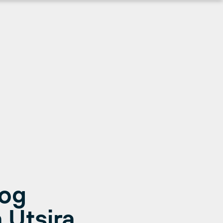
 og
 Utsira