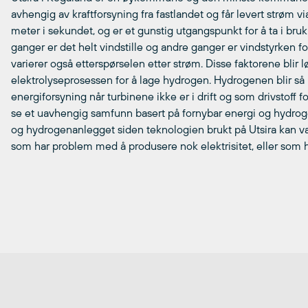
avhengig av kraftforsyning fra fastlandet og får levert strøm v
meter i sekundet, og er et gunstig utgangspunkt for å ta i bru
ganger er det helt vindstille og andre ganger er vindstyrken fo
varierer også etterspørselen etter strøm. Disse faktorene blir l
elektrolyseprosessen for å lage hydrogen. Hydrogenen blir så l
energiforsyning når turbinene ikke er i drift og som drivstoff fo
se et uavhengig samfunn basert på fornybar energi og hydrogen
og hydrogenanlegget siden teknologien brukt på Utsira kan vær
som har problem med å produsere nok elektrisitet, eller som har 