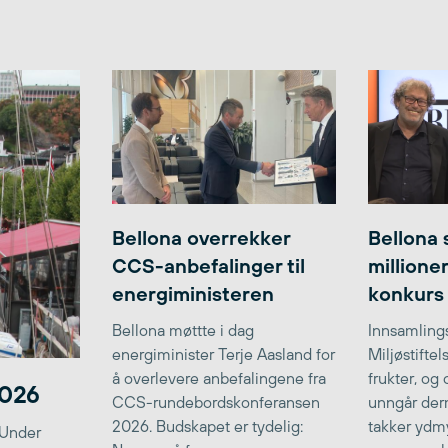
Bellona overrekker
Bellona 
CCS-anbefalinger til
millione
energiministeren
konkurs
Bellona møttte i dag
Innsamlings
energiminister Terje Aasland for
Miljøstifte
å overlevere anbefalingene fra
frukter, og
2026
CCS-rundebordskonferansen
unngår der
2026. Budskapet er tydelig:
takker ydmy
 Under