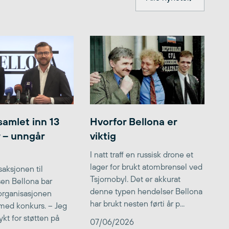
samlet inn 13
Hvorfor Bellona er
r – unngår
viktig
I natt traff en russisk drone et
lager for brukt atombrensel ved
aksjonen til
Tsjornobyl. Det er akkurat
lsen Bellona bar
denne typen hendelser Bellona
 organisasjonen
har brukt nesten førti år p...
med konkurs. – Jeg
kt for støtten på
07/06/2026