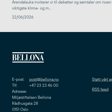
Arendalsuka inviterer vi til debatter og samtaler om noen
viktigste klima- og m...
22/06/2026
E-post:
post@bellona.no
Støtt vårt a
Tlf: +47 23 23 46 00
RSS feed
Adresse:
Miljøstiftelsen Bellona
Rådhusgata 28
0151 Oslo