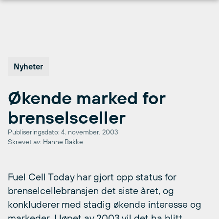
Hopp
til
innhold
Nyheter
Økende marked for
brenselsceller
Publiseringsdato: 4. november, 2003
Skrevet av: Hanne Bakke
Fuel Cell Today har gjort opp status for
brenselcellebransjen det siste året, og
konkluderer med stadig økende interesse og
markeder. I løpet av 2003 vil det ha blitt