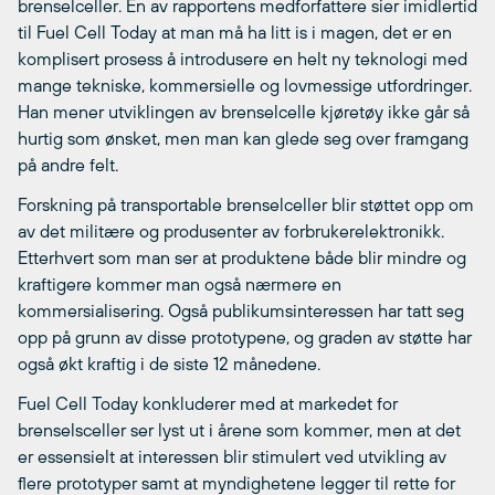
brenselceller. En av rapportens medforfattere sier imidlertid
til Fuel Cell Today at man må ha litt is i magen, det er en
komplisert prosess å introdusere en helt ny teknologi med
mange tekniske, kommersielle og lovmessige utfordringer.
Han mener utviklingen av brenselcelle kjøretøy ikke går så
hurtig som ønsket, men man kan glede seg over framgang
på andre felt.
Forskning på transportable brenselceller blir støttet opp om
av det militære og produsenter av forbrukerelektronikk.
Etterhvert som man ser at produktene både blir mindre og
kraftigere kommer man også nærmere en
kommersialisering. Også publikumsinteressen har tatt seg
opp på grunn av disse prototypene, og graden av støtte har
også økt kraftig i de siste 12 månedene.
Fuel Cell Today konkluderer med at markedet for
brenselsceller ser lyst ut i årene som kommer, men at det
er essensielt at interessen blir stimulert ved utvikling av
flere prototyper samt at myndighetene legger til rette for