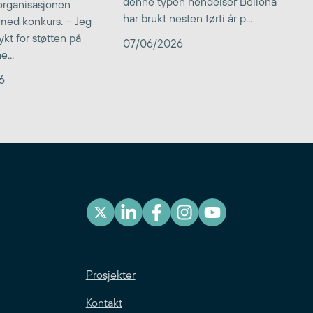
denne typen hendelser Bellona
 organisasjonen
har brukt nesten førti år p...
med konkurs. – Jeg
kt for støtten på
07/06/2026
...
6
Prosjekter
Kontakt