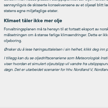
sannsynligvis de skisserte konsekvensene av et oljesøl blitt l
statens egne miljøfaglige etater.
Klimaet tåler ikke mer olje
Forvaltningsplanen må ta hensyn til at fortsatt eksport av norsk
målsetningen om å stanse farlige klimaendringer. Dette er ik
oljeboring.
Ønsker du å lese høringsuttalelsen i sin helhet, klikk deg in
I tillegg kan du se oljedriftscenariene som Meteorologisk Insti
viser hvordan et simulert oljeutslipp vil vandre fra utslippspu
døgn. Det er utarbeidet scenarier for hhv. Nordland V, Nordlan