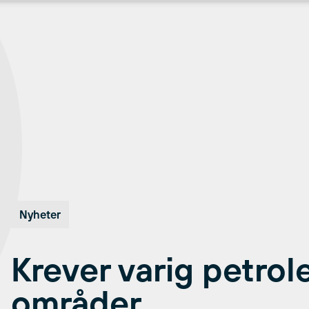
Nyheter
Krever varig petrol
områder