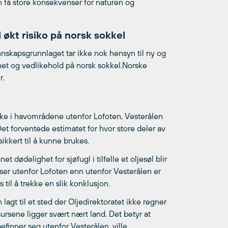
n få store konsekvenser for naturen og
 økt risiko på norsk sokkel
nskapsgrunnlaget tar ikke nok hensyn til ny og
rhet og vedlikehold på norsk sokkel.Norske
r.
kke i havområdene utenfor Lofoten, Vesterålen
Det forventede estimatet for hvor store deler av
sikkert til å kunne brukes.
dødelighet for sjøfugl i tilfelle et oljesøl blir
nser utenfor Lofoten enn utenfor Vesterålen er
til å trekke en slik konklusjon.
 lagt til et sted der Oljedirektoratet ikke regner
rsene ligger svært nært land. Det betyr at
finner seg utenfor Vesterålen, ville