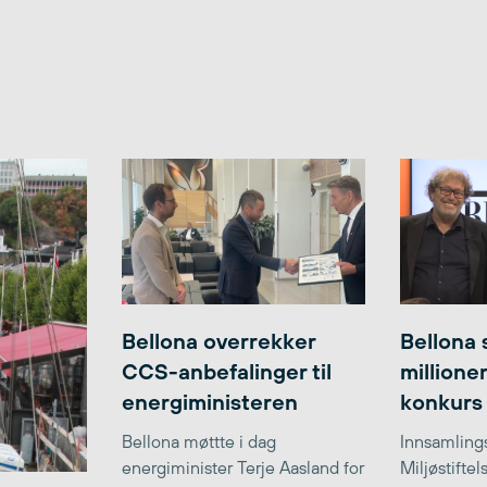
Bellona overrekker
Bellona 
CCS-anbefalinger til
millione
energiministeren
konkurs
Bellona møttte i dag
Innsamlings
energiminister Terje Aasland for
Miljøstifte