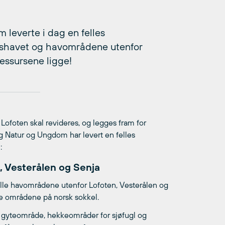
leverte i dag en felles
entshavet og havområdene utenfor
essursene ligge!
ofoten skal revideres, og legges fram for
og Natur og Ungdom har levert en felles
:
, Vesterålen og Senja
lle havområdene utenfor Lofoten, Vesterålen og
rie områdene på norsk sokkel.
te gyteområde, hekkeområder for sjøfugl og