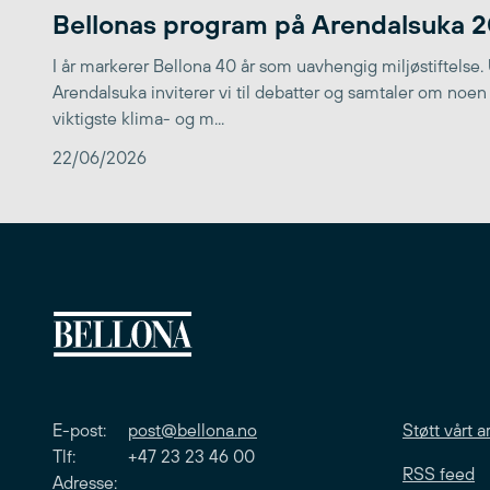
Bellonas program på Arendalsuka 
I år markerer Bellona 40 år som uavhengig miljøstiftelse.
Arendalsuka inviterer vi til debatter og samtaler om noen
viktigste klima- og m...
22/06/2026
E-post:
post@bellona.no
Støtt vårt a
Tlf: +47 23 23 46 00
RSS feed
Adresse: