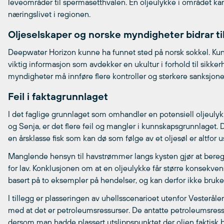
leveområder til spermasetthvalen. En oljeulykke i området ka
næringslivet i regionen.
Oljeselskaper og norske myndigheter bidrar til
Deepwater Horizon kunne ha funnet sted på norsk sokkel. Kun
viktig informasjon som avdekker en ukultur i forhold til sikke
myndigheter må innføre flere kontroller og sterkere sanksjone
Feil i faktagrunnlaget
I det faglige grunnlaget som omhandler en potensiell oljeuly
og Senja, er det flere feil og mangler i kunnskapsgrunnlaget. 
en årsklasse fisk som kan dø som følge av et oljesøl er altfor u
Manglende hensyn til havstrømmer langs kysten gjør at beregnet 
for lav. Konklusjonen om at en oljeulykke får større konsekve
basert på to eksempler på hendelser, og kan derfor ikke brukes 
I tillegg er plasseringen av uhellsscenarioet utenfor Vesterålen
med at det er petroleumsressurser. De antatte petroleumsressu
dersom man hadde plassert utslippspunktet der oljen faktisk be