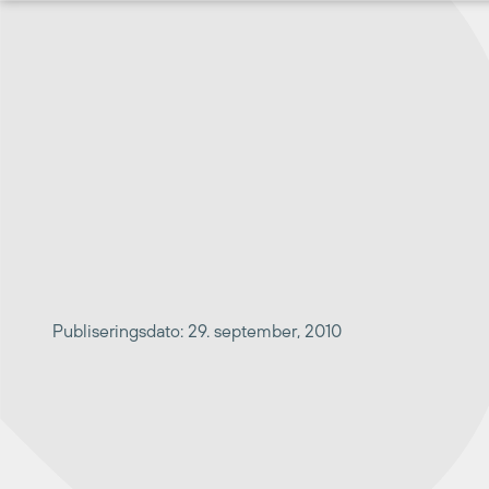
Hopp
til
innhold
Publiseringsdato: 29. september, 2010