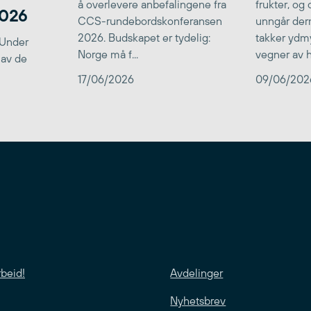
å overlevere anbefalingene fra
frukter, og
2026
CCS-rundebordskonferansen
unngår der
2026. Budskapet er tydelig:
takker ydmy
 Under
Norge må f...
vegner av he
 av de
17/06/2026
09/06/202
rbeid!
Avdelinger
Nyhetsbrev