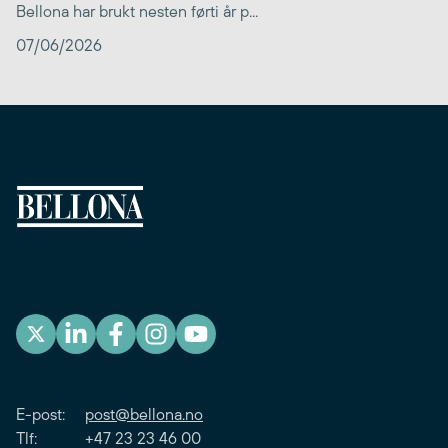
Bellona har brukt nesten førti år p...
07/06/2026
E-post:
post@bellona.no
Tlf: +47 23 23 46 00