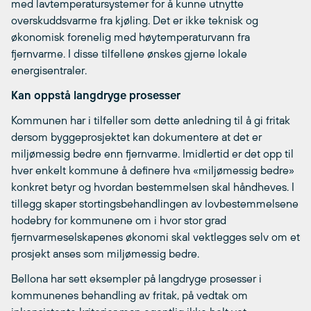
med lavtemperatursystemer for å kunne utnytte
overskuddsvarme fra kjøling. Det er ikke teknisk og
økonomisk forenelig med høytemperaturvann fra
fjernvarme. I disse tilfellene ønskes gjerne lokale
energisentraler.
Kan oppstå langdryge prosesser
Kommunen har i tilfeller som dette anledning til å gi fritak
dersom byggeprosjektet kan dokumentere at det er
miljømessig bedre enn fjernvarme. Imidlertid er det opp til
hver enkelt kommune å definere hva «miljømessig bedre»
konkret betyr og hvordan bestemmelsen skal håndheves. I
tillegg skaper stortingsbehandlingen av lovbestemmelsene
hodebry for kommunene om i hvor stor grad
fjernvarmeselskapenes økonomi skal vektlegges selv om et
prosjekt anses som miljømessig bedre.
Bellona har sett eksempler på langdryge prosesser i
kommunenes behandling av fritak, på vedtak om