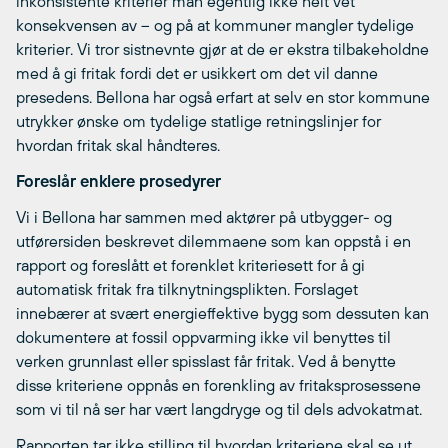
inkonsistente kriterier man egentlig ikke helt vet
konsekvensen av – og på at kommuner mangler tydelige
kriterier. Vi tror sistnevnte gjør at de er ekstra tilbakeholdne
med å gi fritak fordi det er usikkert om det vil danne
presedens. Bellona har også erfart at selv en stor kommune
utrykker ønske om tydelige statlige retningslinjer for
hvordan fritak skal håndteres.
Foreslår enklere prosedyrer
Vi i Bellona har sammen med aktører på utbygger- og
utførersiden beskrevet dilemmaene som kan oppstå i en
rapport og foreslått et forenklet kriteriesett for å gi
automatisk fritak fra tilknytningsplikten. Forslaget
innebærer at svært energieffektive bygg som dessuten kan
dokumentere at fossil oppvarming ikke vil benyttes til
verken grunnlast eller spisslast får fritak. Ved å benytte
disse kriteriene oppnås en forenkling av fritaksprosessene
som vi til nå ser har vært langdryge og til dels advokatmat.
Rapporten tar ikke stilling til hvordan kriteriene skal se ut