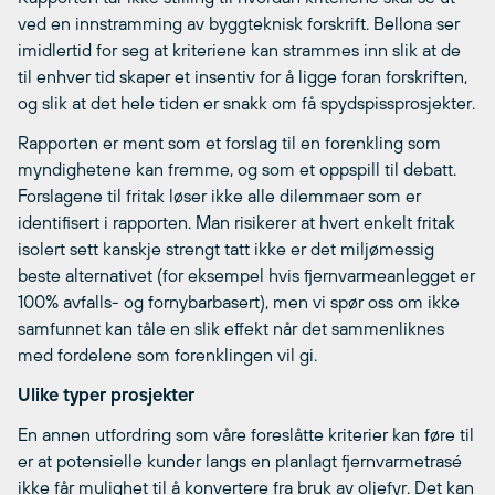
ved en innstramming av byggteknisk forskrift. Bellona ser
imidlertid for seg at kriteriene kan strammes inn slik at de
til enhver tid skaper et insentiv for å ligge foran forskriften,
og slik at det hele tiden er snakk om få spydspissprosjekter.
Rapporten er ment som et forslag til en forenkling som
myndighetene kan fremme, og som et oppspill til debatt.
Forslagene til fritak løser ikke alle dilemmaer som er
identifisert i rapporten. Man risikerer at hvert enkelt fritak
isolert sett kanskje strengt tatt ikke er det miljømessig
beste alternativet (for eksempel hvis fjernvarmeanlegget er
100% avfalls- og fornybarbasert), men vi spør oss om ikke
samfunnet kan tåle en slik effekt når det sammenliknes
med fordelene som forenklingen vil gi.
Ulike typer prosjekter
En annen utfordring som våre foreslåtte kriterier kan føre til
er at potensielle kunder langs en planlagt fjernvarmetrasé
ikke får mulighet til å konvertere fra bruk av oljefyr. Det kan