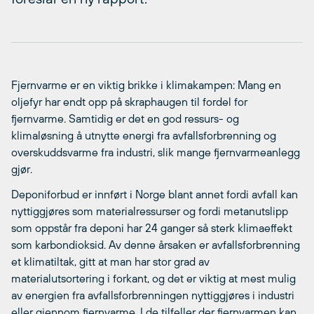
Fjernvarme er en viktig brikke i klimakampen: Mang en
oljefyr har endt opp på skraphaugen til fordel for
fjernvarme. Samtidig er det en god ressurs- og
klimaløsning å utnytte energi fra avfallsforbrenning og
overskuddsvarme fra industri, slik mange fjernvarmeanlegg
gjør.
Deponiforbud er innført i Norge blant annet fordi avfall kan
nyttiggjøres som materialressurser og fordi metanutslipp
som oppstår fra deponi har 24 ganger så sterk klimaeffekt
som karbondioksid. Av denne årsaken er avfallsforbrenning
et klimatiltak, gitt at man har stor grad av
materialutsortering i forkant, og det er viktig at mest mulig
av energien fra avfallsforbrenningen nyttiggjøres i industri
eller gjennom fjernvarme. I de tilfeller der fjernvarmen kan