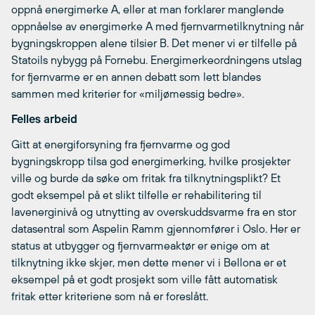
oppnå energimerke A, eller at man forklarer manglende
oppnåelse av energimerke A med fjernvarmetilknytning når
bygningskroppen alene tilsier B. Det mener vi er tilfelle på
Statoils nybygg på Fornebu. Energimerkeordningens utslag
for fjernvarme er en annen debatt som lett blandes
sammen med kriterier for «miljømessig bedre».
Felles arbeid
Gitt at energiforsyning fra fjernvarme og god
bygningskropp tilsa god energimerking, hvilke prosjekter
ville og burde da søke om fritak fra tilknytningsplikt? Et
godt eksempel på et slikt tilfelle er rehabilitering til
lavenerginivå og utnytting av overskuddsvarme fra en stor
datasentral som Aspelin Ramm gjennomfører i Oslo. Her er
status at utbygger og fjernvarmeaktør er enige om at
tilknytning ikke skjer, men dette mener vi i Bellona er et
eksempel på et godt prosjekt som ville fått automatisk
fritak etter kriteriene som nå er foreslått.