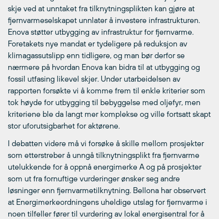
skje ved at unntaket fra tilknytningsplikten kan gjøre at
fjernvarmeselskapet unnlater å investere infrastrukturen.
Enova støtter utbygging av infrastruktur for fjernvarme.
Foretakets nye mandat er tydeligere på reduksjon av
klimagassutslipp enn tidligere, og man bør derfor se
nærmere på hvordan Enova kan bidra til at utbygging og
fossil utfasing likevel skjer. Under utarbeidelsen av
rapporten forsøkte vi å komme frem til enkle kriterier som
tok høyde for utbygging til bebyggelse med oljefyr, men
kriteriene ble da langt mer komplekse og ville fortsatt skapt
stor uforutsigbarhet for aktørene.
I debatten videre må vi forsøke å skille mellom prosjekter
som etterstreber å unngå tilknytningsplikt fra fjernvarme
utelukkende for å oppnå energimerke A og på prosjekter
som ut fra fornuftige vurderinger ønsker seg andre
løsninger enn fjernvarmetilknytning. Bellona har observert
at Energimerkeordningens uheldige utslag for fjernvarme i
noen tilfeller fører til vurdering av lokal energisentral for å