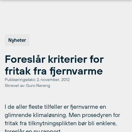
Hopp
til
innhold
Nyheter
Foreslår kriterier for
fritak fra fjernvarme
Publiseringsdato: 2. november, 2012
Skrevet av: Guro Nereng
I de aller fleste tilfeller er fjernvarme en
glimrende klimaløsning. Men prosedyren for
fritak fra tilknytningsplikten bør bli enklere,
foreslår en ny rapport.