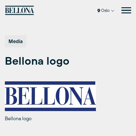
Hopp
til
Oslo
innhold
Media
Bellona logo
Bellona logo