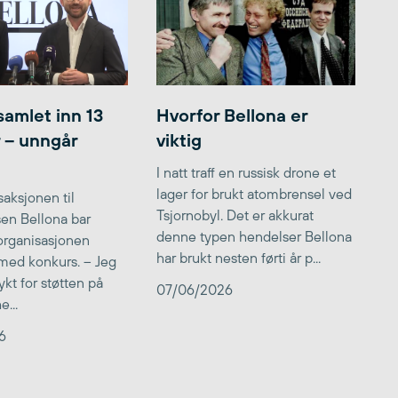
samlet inn 13
Hvorfor Bellona er
r – unngår
viktig
I natt traff en russisk drone et
lager for brukt atombrensel ved
aksjonen til
Tsjornobyl. Det er akkurat
lsen Bellona bar
denne typen hendelser Bellona
 organisasjonen
har brukt nesten førti år p...
med konkurs. – Jeg
kt for støtten på
07/06/2026
...
6