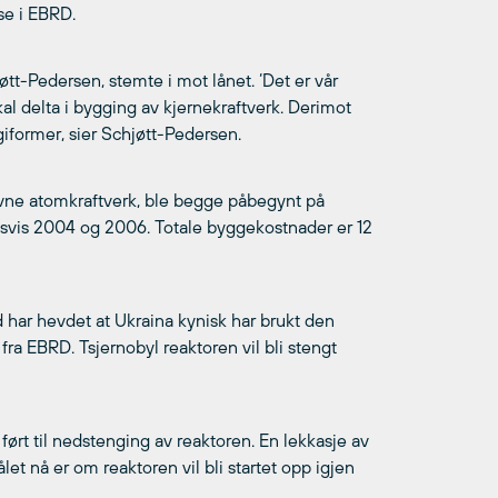
se i EBRD.
øtt-Pedersen, stemte i mot lånet. ‘Det er vår
skal delta i bygging av kjernekraftverk. Derimot
giformer, sier Schjøtt-Pedersen.
ivne atomkraftverk, ble begge påbegynt på
oldsvis 2004 og 2006. Totale byggekostnader er 12
har hevdet at Ukraina kynisk har brukt den
fra EBRD. Tsjernobyl reaktoren vil bli stengt
 ført til nedstenging av reaktoren. En lekkasje av
t nå er om reaktoren vil bli startet opp igjen