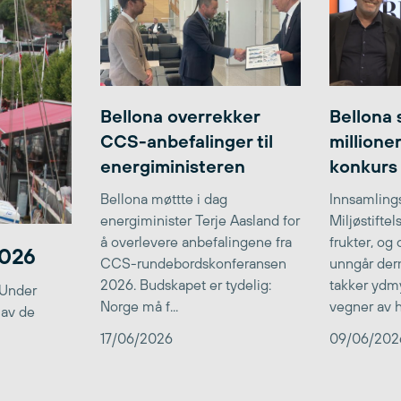
Bellona overrekker
Bellona 
CCS-anbefalinger til
millione
energiministeren
konkurs
Bellona møttte i dag
Innsamlings
energiminister Terje Aasland for
Miljøstifte
å overlevere anbefalingene fra
frukter, og
2026
CCS-rundebordskonferansen
unngår der
2026. Budskapet er tydelig:
takker ydmy
 Under
Norge må f...
vegner av he
 av de
17/06/2026
09/06/202