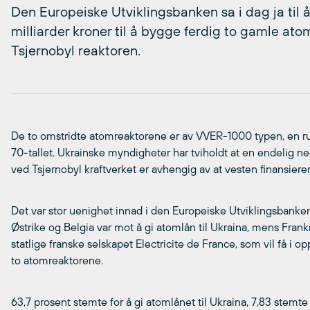
Den Europeiske Utviklingsbanken sa i dag ja til å
milliarder kroner til å bygge ferdig to gamle ato
Tsjernobyl reaktoren.
De to omstridte atomreaktorene er av VVER-1000 typen, en russ
70-tallet. Ukrainske myndigheter har tviholdt at en endelig 
ved Tsjernobyl kraftverket er avhengig av at vesten finansiere
Det var stor uenighet innad i den Europeiske Utviklingsbanke
Østrike og Belgia var mot å gi atomlån til Ukraina, mens Frankr
statlige franske selskapet Electricite de France, som vil få i o
to atomreaktorene.
63,7 prosent stemte for å gi atomlånet til Ukraina, 7,83 stem