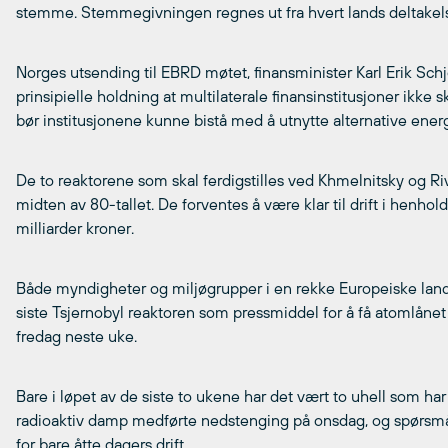
stemme. Stemmegivningen regnes ut fra hvert lands deltakel
Norges utsending til EBRD møtet, finansminister Karl Erik Schj
prinsipielle holdning at multilaterale finansinstitusjoner ikke 
bør institusjonene kunne bistå med å utnytte alternative ener
De to reaktorene som skal ferdigstilles ved Khmelnitsky og R
midten av 80-tallet. De forventes å være klar til drift i henh
milliarder kroner.
Både myndigheter og miljøgrupper i en rekke Europeiske land 
siste Tsjernobyl reaktoren som pressmiddel for å få atomlånet 
fredag neste uke.
Bare i løpet av de siste to ukene har det vært to uhell som har
radioaktiv damp medførte nedstenging på onsdag, og spørsmåle
for bare åtte dagers drift.