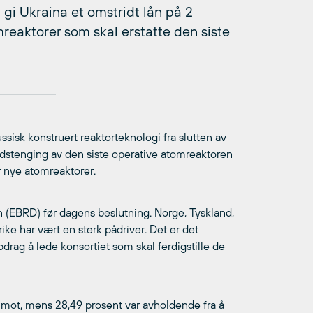
 gi Ukraina et omstridt lån på 2
mreaktorer som skal erstatte den siste
isk konstruert reaktorteknologi fra slutten av
nedstenging av den siste operative atomreaktoren
r nye atomreaktorer.
n (EBRD) før dagens beslutning. Norge, Tyskland,
ike har vært en sterk pådriver. Det er det
ppdrag å lede konsortiet som skal ferdigstille de
te mot, mens 28,49 prosent var avholdende fra å