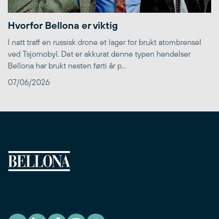
Hvorfor Bellona er viktig
I natt traff en russisk drone et lager for brukt atombrensel
ved Tsjornobyl. Det er akkurat denne typen hendelser
Bellona har brukt nesten førti år p...
07/06/2026