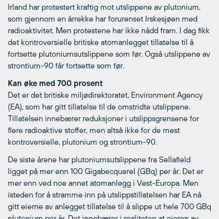
Irland har protestert kraftig mot utslippene av plutonium,
som gjennom en årrekke har forurenset Irskesjøen med
radioaktivitet. Men protestene har ikke nådd fram. I dag fikk
det kontroversielle britiske atomanlegget tillatelse til å
fortsette plutoniumsutslippene som før. Også utslippene av
strontium-90 får fortsette som før.
Kan øke med 700 prosent
Det er det britiske miljødirektoratet, Environment Agency
(EA), som har gitt tillatelse til de omstridte utslippene.
Tillatelsen innebærer reduksjoner i utslippsgrensene for
flere radioaktive stoffer, men altså ikke for de mest
kontroversielle, plutonium og strontium-90.
De siste årene har plutoniumsutslippene fra Sellafield
ligget på mer enn 100 Gigabecquerel (GBq) per år. Det er
mer enn ved noe annet atomanlegg i Vest-Europa. Men
isteden for å stramme inn på utslippstillatelsen har EA nå
gitt eierne av anlegget tillatelse til å slippe ut hele 700 GBq
plutonium per år. Det innebærer i realiteten at eieren av