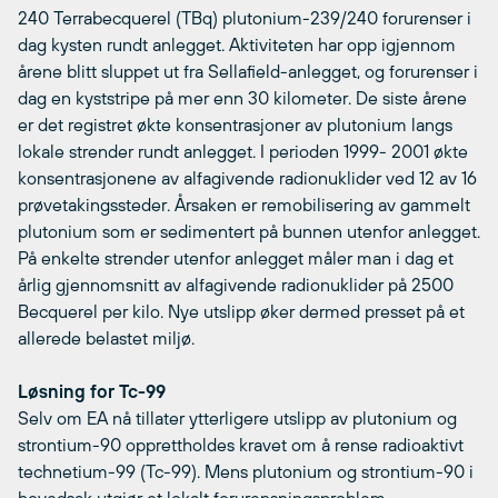
240 Terrabecquerel (TBq) plutonium-239/240 forurenser i
dag kysten rundt anlegget. Aktiviteten har opp igjennom
årene blitt sluppet ut fra Sellafield-anlegget, og forurenser i
dag en kyststripe på mer enn 30 kilometer. De siste årene
er det registret økte konsentrasjoner av plutonium langs
lokale strender rundt anlegget. I perioden 1999- 2001 økte
konsentrasjonene av alfagivende radionuklider ved 12 av 16
prøvetakingssteder. Årsaken er remobilisering av gammelt
plutonium som er sedimentert på bunnen utenfor anlegget.
På enkelte strender utenfor anlegget måler man i dag et
årlig gjennomsnitt av alfagivende radionuklider på 2500
Becquerel per kilo. Nye utslipp øker dermed presset på et
allerede belastet miljø.
Løsning for Tc-99
Selv om EA nå tillater ytterligere utslipp av plutonium og
strontium-90 opprettholdes kravet om å rense radioaktivt
technetium-99 (Tc-99). Mens plutonium og strontium-90 i
hovedsak utgjør et lokalt forurensningsproblem,