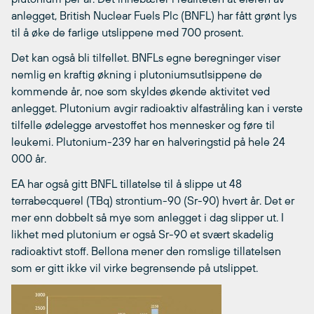
anlegget, British Nuclear Fuels Plc (BNFL) har fått grønt lys
til å øke de farlige utslippene med 700 prosent.
Det kan også bli tilfellet. BNFLs egne beregninger viser
nemlig en kraftig økning i plutoniumsutlsippene de
kommende år, noe som skyldes økende aktivitet ved
anlegget. Plutonium avgir radioaktiv alfastråling kan i verste
tilfelle ødelegge arvestoffet hos mennesker og føre til
leukemi. Plutonium-239 har en halveringstid på hele 24
000 år.
EA har også gitt BNFL tillatelse til å slippe ut 48
terrabecquerel (TBq) strontium-90 (Sr-90) hvert år. Det er
mer enn dobbelt så mye som anlegget i dag slipper ut. I
likhet med plutonium er også Sr-90 et svært skadelig
radioaktivt stoff. Bellona mener den romslige tillatelsen
som er gitt ikke vil virke begrensende på utslippet.