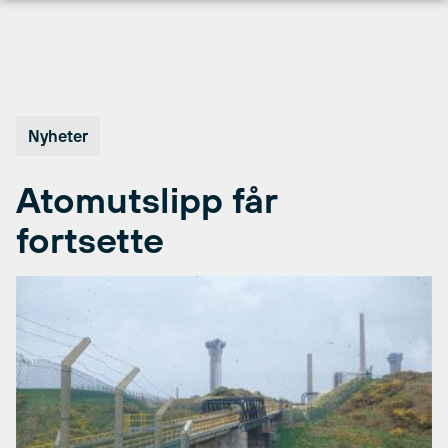
Hopp
til
innhold
Nyheter
Atomutslipp får
fortsette