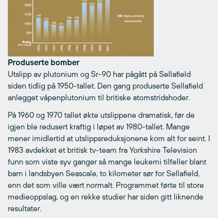
Produserte bomber
Utslipp av plutonium og Sr-90 har pågått på Sellafield
siden tidlig på 1950-tallet. Den gang produserte Sellafield
anlegget våpenplutonium til britiske atomstridshoder.
På 1960 og 1970 tallet økte utslippene dramatisk, før de
igjen ble redusert kraftig i løpet av 1980-tallet. Mange
mener imidlertid at utslippsreduksjonene kom alt for seint. I
1983 avdekket et britisk tv-team fra Yorkshire Television
funn som viste syv ganger så mange leukemi tilfeller blant
barn i landsbyen Seascale, to kilometer sør for Sellafield,
enn det som ville vært normalt. Programmet førte til store
medieoppslag, og en rekke studier har siden gitt liknende
resultater.