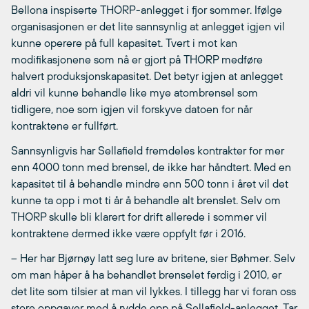
Bellona inspiserte THORP-anlegget i fjor sommer. Ifølge
organisasjonen er det lite sannsynlig at anlegget igjen vil
kunne operere på full kapasitet. Tvert i mot kan
modifikasjonene som nå er gjort på THORP medføre
halvert produksjonskapasitet. Det betyr igjen at anlegget
aldri vil kunne behandle like mye atombrensel som
tidligere, noe som igjen vil forskyve datoen for når
kontraktene er fullført.
Sannsynligvis har Sellafield fremdeles kontrakter for mer
enn 4000 tonn med brensel, de ikke har håndtert. Med en
kapasitet til å behandle mindre enn 500 tonn i året vil det
kunne ta opp i mot ti år å behandle alt brenslet. Selv om
THORP skulle bli klarert for drift allerede i sommer vil
kontraktene dermed ikke være oppfylt før i 2016.
– Her har Bjørnøy latt seg lure av britene, sier Bøhmer. Selv
om man håper å ha behandlet brenselet ferdig i 2010, er
det lite som tilsier at man vil lykkes. I tillegg har vi foran oss
store oppgaver med å rydde opp på Sellafield-anlegget. Tar