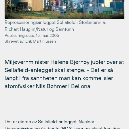
Reprosesseringsanlegget Sellafield i Storbritannia.
Richart Hauglin/Natur og Samfunn
Publiseringsdato: 15. mai, 2006
Skrevet av: Erik Martiniussen
Miljøvernminister Helene Bjørnøy jubler over at
Sellafield-anlegget skal stenge. - Det er så
langt i fra sannheten man kan komme, sier
atomfysiker Nils Bøhmer i Bellona.
Det er eieren av Sellafield-anlegget, Nuclear
Decomnissioning Authority (NDA), som har skapt forviring i