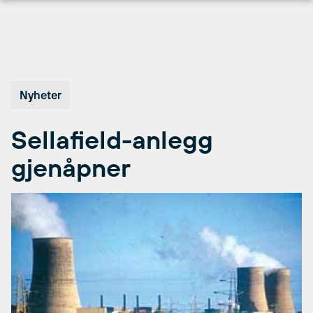
Hopp
til
innhold
Nyheter
Sellafield-anlegg
gjenåpner