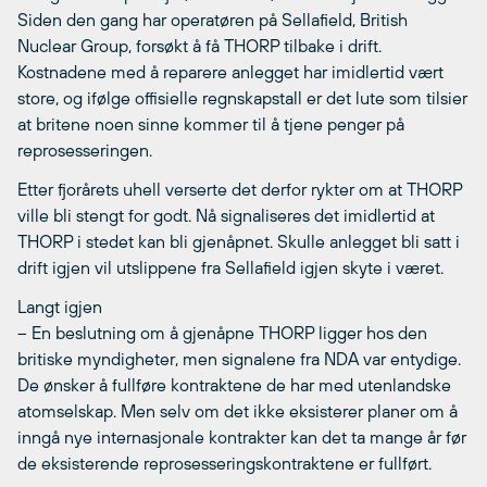
Siden den gang har operatøren på Sellafield, British
Nuclear Group, forsøkt å få THORP tilbake i drift.
Kostnadene med å reparere anlegget har imidlertid vært
store, og ifølge offisielle regnskapstall er det lute som tilsier
at britene noen sinne kommer til å tjene penger på
reprosesseringen.
Etter fjorårets uhell verserte det derfor rykter om at THORP
ville bli stengt for godt. Nå signaliseres det imidlertid at
THORP i stedet kan bli gjenåpnet. Skulle anlegget bli satt i
drift igjen vil utslippene fra Sellafield igjen skyte i været.
Langt igjen
– En beslutning om å gjenåpne THORP ligger hos den
britiske myndigheter, men signalene fra NDA var entydige.
De ønsker å fullføre kontraktene de har med utenlandske
atomselskap. Men selv om det ikke eksisterer planer om å
inngå nye internasjonale kontrakter kan det ta mange år før
de eksisterende reprosesseringskontraktene er fullført.