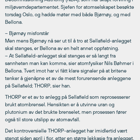
miljøverndepartementet. Sjefen for atomselskapet besøkte
torsdag Oslo, og hadde møter med både Bjørnøy, og med
Bellona.
– Bjørnøy misforstår
Men mens Bjørnøy nå ser ut til å tro at Sellafield-anlegget
skal stenges, er Bellona av en helt annet oppfatning.
– At Sellafield-anlegget skal stenges er så langt fra
sannheten man kan komme, sier atomfysiker Nils Bøhmer i
Bellona. Tvert imot har vi fått klare signaler på at britene
tenker å gjenåpne et av de mest forurensende anleggene
på Sellafield; THORP, sier han.
THORP er et av to anlegg på Sellafield som reprosesserer
brukt atombrensel. Hensikten er å utvinne uran og
plutonium av det brukte brenselet, men prosessen fører
også til store utslipp av atomavfall.
Det kontroversielle THORP-anlegget har imidlertid vært
stengt siden april i fjor, etter en større lekkasje fra anlegget.