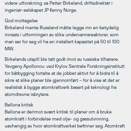
videre utforskning, sa Petter Birkeland, driftsdirektør i
ingeniør-selskapet
JP Kenny
Norge.
God mottagelse
Birkeland mente Russland måtte legge inn en betydelig
innsats i utformingen av slike undervannsreaktorer, som
man ser for seg vil ha en installert kapasitet på 50 til 100
MW.
Birkelands utspill ble tatt godt imot av russiske tilhørere.
Yevgeny Apollonov, ved Krylov Sentrale Forskningsinstitutt
for båtbygging fortalte at de jobbet aktivt for å bidra til å
sikre at slike planer ble gjennomført – for å vise at det er
realistisk å bygge atomkraftverk basert på teknologi fra
atomdrevne isbrytere.
Bellona kritisk
Bellona er derimot svært kritisk til planer om å bruke
atomkraft i forbindelse med olje- og gassutvinning,
uavhengig av hvor atomkraftverket befinner seg. Atomkraft