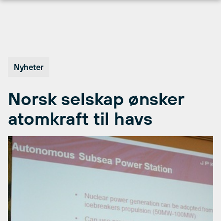
Hopp
til
innhold
Nyheter
Norsk selskap ønsker
atomkraft til havs