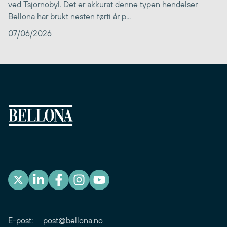
ved Tsjornobyl. Det er akkurat denne typen hendelser
Bellona har brukt nesten førti år p...
07/06/2026
E-post:
post@bellona.no