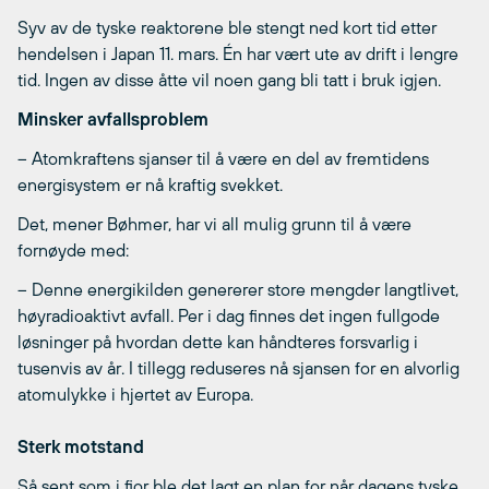
Syv av de tyske reaktorene ble stengt ned kort tid etter
hendelsen i Japan 11. mars. Én har vært ute av drift i lengre
tid. Ingen av disse åtte vil noen gang bli tatt i bruk igjen.
Minsker avfallsproblem
– Atomkraftens sjanser til å være en del av fremtidens
energisystem er nå kraftig svekket.
Det, mener Bøhmer, har vi all mulig grunn til å være
fornøyde med:
– Denne energikilden genererer store mengder langtlivet,
høyradioaktivt avfall. Per i dag finnes det ingen fullgode
løsninger på hvordan dette kan håndteres forsvarlig i
tusenvis av år. I tillegg reduseres nå sjansen for en alvorlig
atomulykke i hjertet av Europa.
Sterk motstand
Så sent som i fjor ble det lagt en plan for når dagens tyske