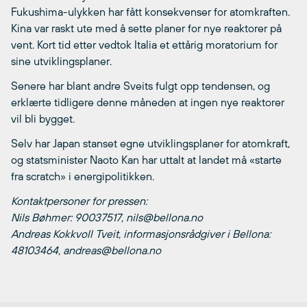
Fukushima-ulykken har fått konsekvenser for atomkraften.
Kina var raskt ute med å sette planer for nye reaktorer på
vent. Kort tid etter vedtok Italia et ettårig moratorium for
sine utviklingsplaner.
Senere har blant andre Sveits fulgt opp tendensen, og
erklærte tidligere denne måneden at ingen nye reaktorer
vil bli bygget.
Selv har Japan stanset egne utviklingsplaner for atomkraft,
og statsminister Naoto Kan har uttalt at landet må «starte
fra scratch» i energipolitikken.
Kontaktpersoner for pressen:
Nils Bøhmer: 90037517, nils@bellona.no
Andreas Kokkvoll Tveit, informasjonsrådgiver i Bellona:
48103464, andreas@bellona.no