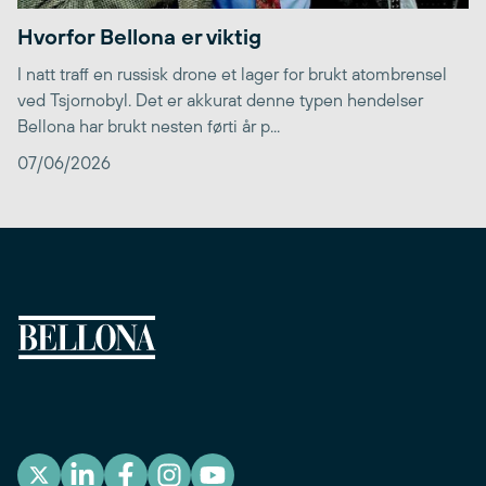
Hvorfor Bellona er viktig
I natt traff en russisk drone et lager for brukt atombrensel
ved Tsjornobyl. Det er akkurat denne typen hendelser
Bellona har brukt nesten førti år p...
07/06/2026