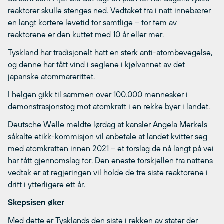
reaktorer skulle stenges ned. Vedtaket fra i natt innebærer
en langt kortere levetid for samtlige – for fem av
reaktorene er den kuttet med 10 år eller mer.
Tyskland har tradisjonelt hatt en sterk anti-atombevegelse,
og denne har fått vind i seglene i kjølvannet av det
japanske atommarerittet.
I helgen gikk til sammen over 100.000 mennesker i
demonstrasjonstog mot atomkraft i en rekke byer i landet.
Deutsche Welle meldte lørdag at kansler Angela Merkels
såkalte etikk-kommisjon vil anbefale at landet kvitter seg
med atomkraften innen 2021 – et forslag de nå langt på vei
har fått gjennomslag for. Den eneste forskjellen fra nattens
vedtak er at regjeringen vil holde de tre siste reaktorene i
drift i ytterligere ett år.
Skepsisen øker
Med dette er Tysklands den siste i rekken av stater der