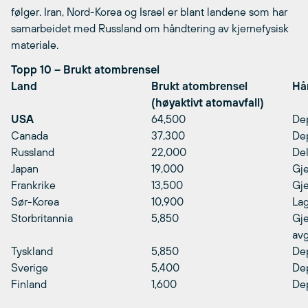
følger. Iran, Nord-Korea og Israel er blant landene som har
samarbeidet med Russland om håndtering av kjernefysisk
materiale.
Topp 10 – Brukt atombrensel
Land
Brukt atombrensel
Hå
(høyaktivt atomavfall)
USA
64,500
De
Canada
37,300
De
Russland
22,000
Del
Japan
19,000
Gj
Frankrike
13,500
Gj
Sør-Korea
10,900
Lag
Storbritannia
5,850
Gje
avg
Tyskland
5,850
De
Sverige
5,400
De
Finland
1,600
De