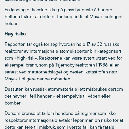
En løsning er kanskje ikke på plass før neste århundre.
Bellona frykter at dette er for lang tid til at Mayak-anlegget
holder.
Høy risiko
Rapporten tar også for seg hvordan hele 17 av 32 russiske
reaktorer av internasjonale atomeksperter blir kategorisert
som «high-risk». Reaktorene kan være svært utsatt ved for
eksempel brann, som på Tsjernobylreaktoren i 1986, eller
senest ved meteornedslaget og nesten-katastrofen nær
Mayak tidligere denne måneden.
Dessuten kan russisk atommateriale lett misbrukes dersom
det havner i feil hender – eksempelvis til våpen eller
bomber.
Dersom brenselet faller i hendene på regimer som ikke
respekterer internasjonale avtaler løper man en risiko for at
dette kan føre til misbruk, som i verste fall kan få fatale