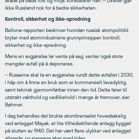
skade på både folk og miljø, konstaterer han. – Likevel gjør
ikke Russland nok for å bedre sikkerheten.
Kontroll, sikkerhet og ikke-spredning
Bellona-rapporten beskriver hvordan russisk atompolitikk
bryter med atomindustriens grunnprinsipper; kontroll,
sikkerhet og ikke-spredning.
Mens en avgjørelse lar vente på seg, venter også store
mengder avfall på å deponeres.
– Russerne skal ta en avgjørelse rundt dette avfallet i 2030,
i håp om å finne en bruk som er kommersielt levedyktig,
samt teknisk gjennomførbar innen den tid. Dette fører til
utstrakt vakthold og vedlikehold i mange år fremover, sier
Bøhmer.
I dag behandles det brukte atombrenselet hovedsakelig
ved anlegget Mayak, et lite tilfredsstillende anlegg bygget
på slutten av 1940. Det har vært flere ulykker ved anlegget
allerede, og sjansene øker med tiden.