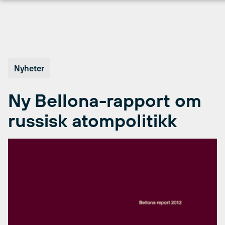
Hopp
til
innhold
Nyheter
Ny Bellona-rapport om
russisk atompolitikk