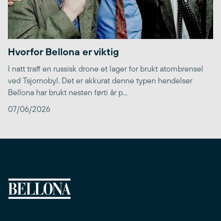
Hvorfor Bellona er viktig
I natt traff en russisk drone et lager for brukt atombrensel
ved Tsjornobyl. Det er akkurat denne typen hendelser
Bellona har brukt nesten førti år p...
07/06/2026