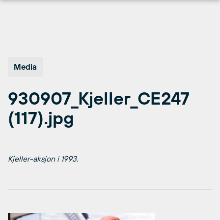
Hopp
til
innhold
Media
930907_Kjeller_CE247
(117).jpg
Kjeller-aksjon i 1993.