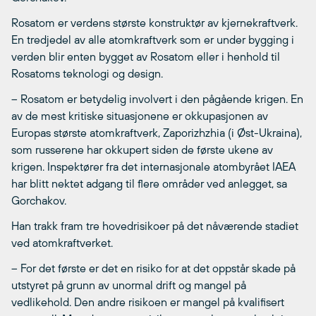
Rosatom er verdens største konstruktør av kjernekraftverk.
En tredjedel av alle atomkraftverk som er under bygging i
verden blir enten bygget av Rosatom eller i henhold til
Rosatoms teknologi og design.
– Rosatom er betydelig involvert i den pågående krigen. En
av de mest kritiske situasjonene er okkupasjonen av
Europas største atomkraftverk, Zaporizhzhia (i Øst-Ukraina),
som russerene har okkupert siden de første ukene av
krigen. Inspektører fra det internasjonale atombyrået IAEA
har blitt nektet adgang til flere områder ved anlegget, sa
Gorchakov.
Han trakk fram tre hovedrisikoer på det nåværende stadiet
ved atomkraftverket.
– For det første er det en risiko for at det oppstår skade på
utstyret på grunn av unormal drift og mangel på
vedlikehold. Den andre risikoen er mangel på kvalifisert