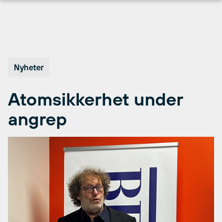
Hopp
til
innhold
Nyheter
Atomsikkerhet under
angrep