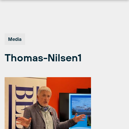
Hopp
til
innhold
Media
Thomas-Nilsen1