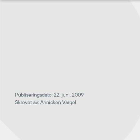
Hopp
til
innhold
Publiseringsdato: 22. juni, 2009
Skrevet av: Annicken Vargel