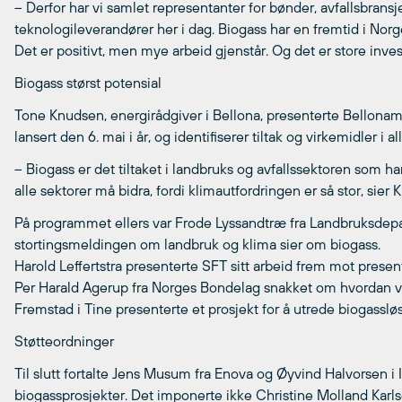
– Derfor har vi samlet representanter for bønder, avfallsbran
teknologileverandører her i dag. Biogass har en fremtid i No
Det er positivt, men mye arbeid gjenstår. Og det er store invest
Biogass størst potensial
Tone Knudsen, energirådgiver i Bellona, presenterte Bellonam
lansert den 6. mai i år, og identifiserer tiltak og virkemidler i al
– Biogass er det tiltaket i landbruks og avfallssektoren som ha
alle sektorer må bidra, fordi klimautfordringen er så stor, sier
På programmet ellers var Frode Lyssandtræ fra Landbruksde
stortingsmeldingen om landbruk og klima sier om biogass.
Harold Leffertstra presenterte SFT sitt arbeid frem mot prese
Per Harald Agerup fra Norges Bondelag snakket om hvordan vi s
Fremstad i Tine presenterte et prosjekt for å utrede biogasslø
Støtteordninger
Til slutt fortalte Jens Musum fra Enova og Øyvind Halvorsen i
biogassprosjekter. Det imponerte ikke Christine Molland Karls