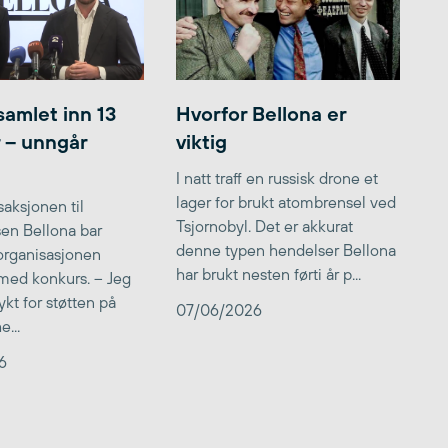
samlet inn 13
Hvorfor Bellona er
r – unngår
viktig
I natt traff en russisk drone et
lager for brukt atombrensel ved
aksjonen til
Tsjornobyl. Det er akkurat
lsen Bellona bar
denne typen hendelser Bellona
 organisasjonen
har brukt nesten førti år p...
med konkurs. – Jeg
kt for støtten på
07/06/2026
...
6