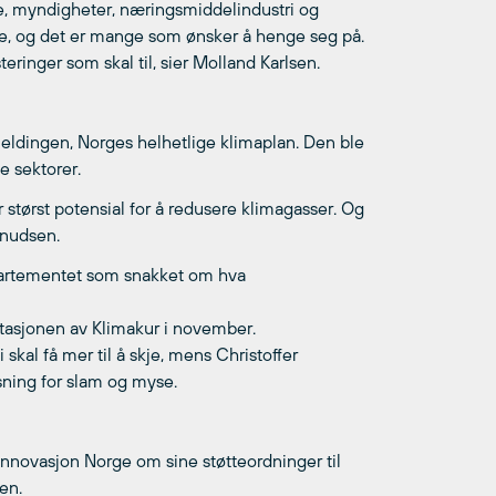
sje, myndigheter, næringsmiddelindustri og
rge, og det er mange som ønsker å henge seg på.
eringer som skal til, sier Molland Karlsen.
eldingen, Norges helhetlige klimaplan. Den ble
le sektorer.
r størst potensial for å redusere klimagasser. Og
 Knudsen.
partementet som snakket om hva
ntasjonen av Klimakur i november.
kal få mer til å skje, mens Christoffer
sning for slam og myse.
 Innovasjon Norge om sine støtteordninger til
en.