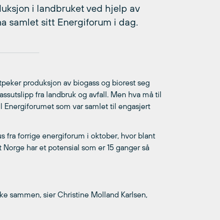
eduksjon i landbruket ved hjelp av
a samlet sitt Energiforum i dag.
utpeker produksjon av biogass og biorest seg
assutslipp fra landbruk og avfall. Men hva må til
il Energiforumet som var samlet til engasjert
s fra forrige energiforum i oktober, hvor blant
t Norge har et potensial som er 15 ganger så
kke sammen, sier Christine Molland Karlsen,