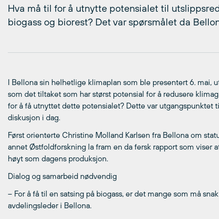
Hva må til for å utnytte potensialet til utslippsr
biogass og biorest? Det var spørsmålet da Bellon
I Bellona sin helhetlige klimaplan som ble presentert 6. mai, 
som det tiltaket som har størst potensial for å redusere klimag
for å få utnyttet dette potensialet? Dette var utgangspunktet t
diskusjon i dag.
Først orienterte Christine Molland Karlsen fra Bellona om statu
annet Østfoldforskning la fram en da fersk rapport som viser a
høyt som dagens produksjon.
Dialog og samarbeid nødvendig
– For å få til en satsing på biogass, er det mange som må sna
avdelingsleder i Bellona.