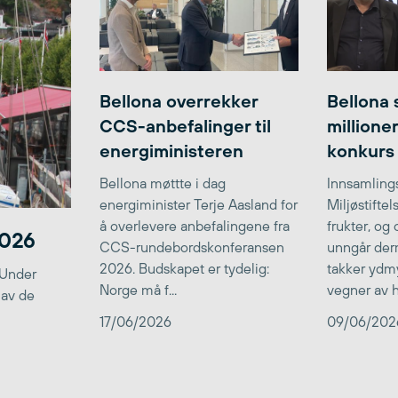
Bellona overrekker
Bellona 
CCS-anbefalinger til
millione
energiministeren
konkurs
Bellona møttte i dag
Innsamlings
energiminister Terje Aasland for
Miljøstifte
å overlevere anbefalingene fra
frukter, og
2026
CCS-rundebordskonferansen
unngår der
2026. Budskapet er tydelig:
takker ydmy
 Under
Norge må f...
vegner av he
 av de
17/06/2026
09/06/202