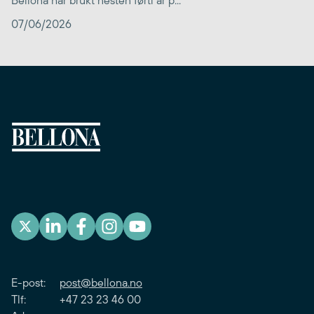
Bellona har brukt nesten førti år p...
07/06/2026
E-post:
post@bellona.no
Tlf: +47 23 23 46 00