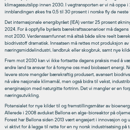
klimagassutslipp innen 2030. I vegtransporten er vi nå oppe i 2
innblandingen økes fra 0,5 til 30 prosent i norske fly de neste 
Det internasjonale energibyrået (IEA) venter 25 prosent økning 
2024. For å oppfylle byråets bærekraftsscenarioer må dagens
mot 2030. Verdenssamfunnet må altså både sikre reelt bærek
biodrivstoff dramatisk. Innsatsen må rettes mot produksjon av bi
næringsmiddelindustri, landbruk eller skogbruk, samt nye kild
Frem mot 2030 kan vi ikke fortsette dagens praksis med å være
andre land ta ansvar for å forsyne oss med biobasert energi. No
levere store mengder bærekraftig produsert, avansert biodrivsto
nå våre nasjonale klimamål, men også bidra til vekst, industriby
energinasjon med naturgitte fortrinn. Det vi mangler er en for
næringsutvikling.
Potensialet for nye kilder til og fremstillingsmåter av bioenergi
Allerede i 2008 avduket Bellona en alge-bioreaktor på oljem
Forest har Bellona siden 2013 vært engasjert i innovasjon og ut
vi aktivt for å legge til rette for en ny norsk industrisatsing på t