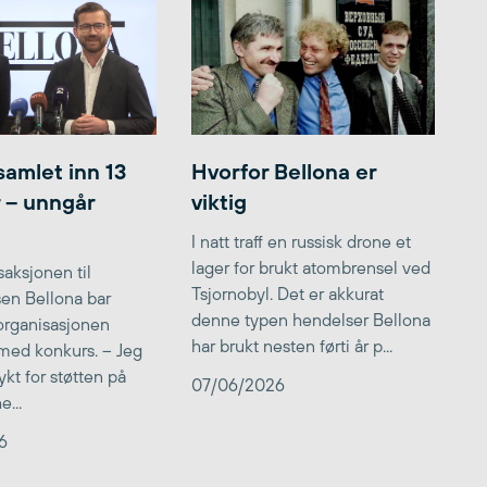
samlet inn 13
Hvorfor Bellona er
r – unngår
viktig
I natt traff en russisk drone et
lager for brukt atombrensel ved
aksjonen til
Tsjornobyl. Det er akkurat
lsen Bellona bar
denne typen hendelser Bellona
 organisasjonen
har brukt nesten førti år p...
med konkurs. – Jeg
kt for støtten på
07/06/2026
...
6