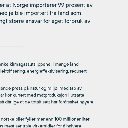
ser at Norge importerer 99 prosent av
lmeolje ble importert fra land som
t større ansvar for eget forbruk av
 senke klimagassutslippene. I mange land
ektrifisering, energieffektivisering, redusert
økende press på natur og miljø, med tap av
ar konkurrert med matproduksjon i utsatte
å dårlige at de totalt sett har forårsaket høyere
norske biler fyller mer enn 100 millioner liter
es mest sentrale virkemidler for å halvere