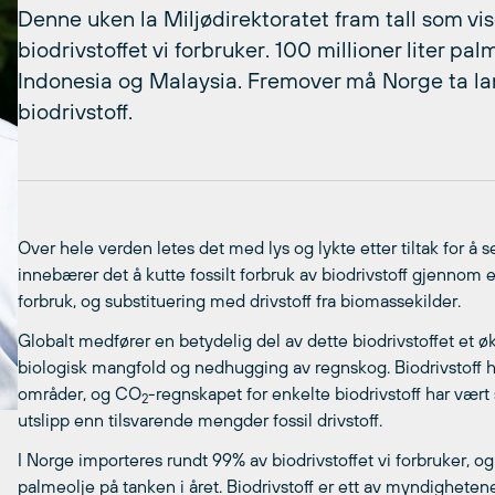
Denne uken la Miljødirektoratet fram tall som vi
biodrivstoffet vi forbruker. 100 millioner liter pa
Indonesia og Malaysia. Fremover må Norge ta lang
biodrivstoff.
Over hele verden letes det med lys og lykte etter tiltak for å
innebærer det å kutte fossilt forbruk av biodrivstoff gjennom el
forbruk, og substituering med drivstoff fra biomassekilder.
Globalt medfører en betydelig del av dette biodrivstoffet et 
biologisk mangfold og nedhugging av regnskog. Biodrivstoff h
områder, og CO
-regnskapet for enkelte biodrivstoff har vært s
2
utslipp enn tilsvarende mengder fossil drivstoff.
I Norge importeres rundt 99% av biodrivstoffet vi forbruker, og 
palmeolje på tanken i året. Biodrivstoff er ett av myndigheten