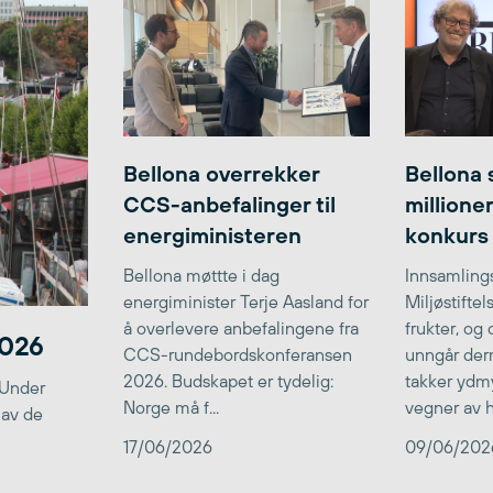
Bellona overrekker
Bellona 
CCS-anbefalinger til
millione
energiministeren
konkurs
Bellona møttte i dag
Innsamlings
energiminister Terje Aasland for
Miljøstifte
å overlevere anbefalingene fra
frukter, og
2026
CCS-rundebordskonferansen
unngår der
2026. Budskapet er tydelig:
takker ydmy
 Under
Norge må f...
vegner av he
 av de
17/06/2026
09/06/202