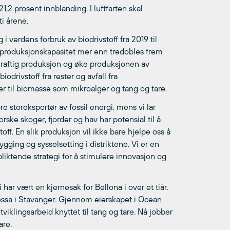
1,2 prosent innblanding. I luftfarten skal
ti årene.
i verdens forbruk av biodrivstoff fra 2019 til
 produksjonskapasitet mer enn tredobles frem
raftig produksjon og øke produksjonen av
odrivstoff fra rester og avfall fra
er til biomasse som mikroalger og tang og tare.
 storeksportør av fossil energi, mens vi lar
rske skoger, fjorder og hav har potensial til å
ff. En slik produksjon vil ikke bare hjelpe oss å
gging og sysselsetting i distriktene. Vi er en
pliktende strategi for å stimulere innovasjon og
 har vært en kjernesak for Bellona i over et tiår.
essa i Stavanger. Gjennom eierskapet i Ocean
viklingsarbeid knyttet til tang og tare. Nå jobber
are.