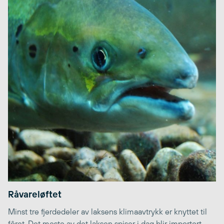
Råvareløftet
Minst tre fjerdedeler av laksens klimaavtrykk er knyttet til
fôret. Det meste av det laksen spiser i dag blir importert.