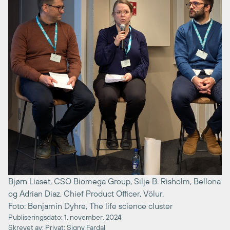
Bjørn Liaset, CSO Biomega Group, Silje B. Risholm, Bellona
og Adrian Diaz, Chief Product Officer, Völur.
Foto: Benjamin Dyhre, The life science cluster
Publiseringsdato: 1. november, 2024
Skrevet av: Privat: Signy Fardal