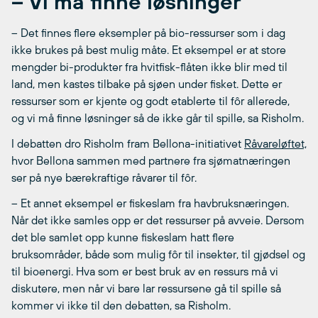
– Vi må finne løsninger
– Det finnes flere eksempler på bio-ressurser som i dag
ikke brukes på best mulig måte. Et eksempel er at store
mengder bi-produkter fra hvitfisk-flåten ikke blir med til
land, men kastes tilbake på sjøen under fisket. Dette er
ressurser som er kjente og godt etablerte til fôr allerede,
og vi må finne løsninger så de ikke går til spille, sa Risholm.
I debatten dro Risholm fram Bellona-initiativet
Råvareløftet,
hvor Bellona sammen med partnere fra sjømatnæringen
ser på nye bærekraftige råvarer til fôr.
– Et annet eksempel er fiskeslam fra havbruksnæringen.
Når det ikke samles opp er det ressurser på avveie. Dersom
det ble samlet opp kunne fiskeslam hatt flere
bruksområder, både som mulig fôr til insekter, til gjødsel og
til bioenergi. Hva som er best bruk av en ressurs må vi
diskutere, men når vi bare lar ressursene gå til spille så
kommer vi ikke til den debatten, sa Risholm.