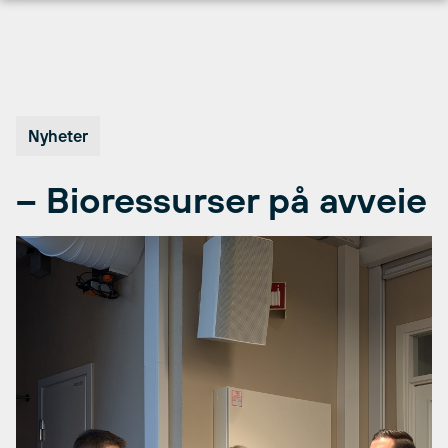
Hopp
til
innhold
Nyheter
– Bioressurser på avveie