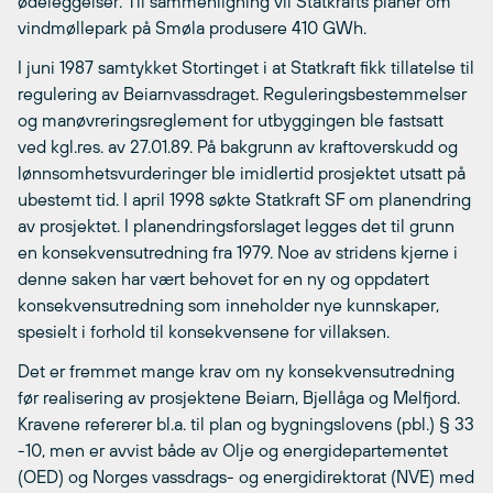
ødeleggelser. Til sammenligning vil Statkrafts planer om
vindmøllepark på Smøla produsere 410 GWh.
I juni 1987 samtykket Stortinget i at Statkraft fikk tillatelse til
regulering av Beiarnvassdraget. Reguleringsbestemmelser
og manøvreringsreglement for utbyggingen ble fastsatt
ved kgl.res. av 27.01.89. På bakgrunn av kraftoverskudd og
lønnsomhetsvurderinger ble imidlertid prosjektet utsatt på
ubestemt tid. I april 1998 søkte Statkraft SF om planendring
av prosjektet. I planendringsforslaget legges det til grunn
en konsekvensutredning fra 1979. Noe av stridens kjerne i
denne saken har vært behovet for en ny og oppdatert
konsekvensutredning som inneholder nye kunnskaper,
spesielt i forhold til konsekvensene for villaksen.
Det er fremmet mange krav om ny konsekvensutredning
før realisering av prosjektene Beiarn, Bjellåga og Melfjord.
Kravene refererer bl.a. til plan og bygningslovens (pbl.) § 33
-10, men er avvist både av Olje og energidepartementet
(OED) og Norges vassdrags- og energidirektorat (NVE) med