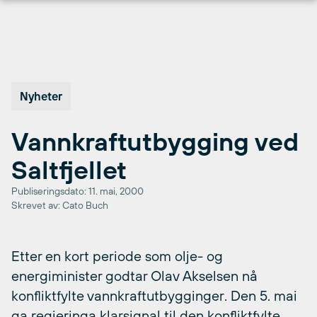
Hopp
til
innhold
Nyheter
Vannkraftutbygging ved
Saltfjellet
Publiseringsdato: 11. mai, 2000
Skrevet av: Cato Buch
Etter en kort periode som olje- og
energiminister godtar Olav Akselsen nå
konfliktfylte vannkraftutbygginger. Den 5. mai
ga regjeringa klarsignal til den konfliktfylte