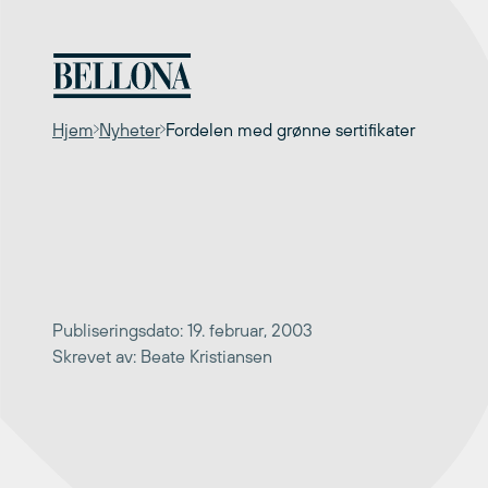
Hopp
til
innhold
Hjem
Nyheter
Fordelen med grønne sertifikater
Publiseringsdato: 19. februar, 2003
Skrevet av: Beate Kristiansen