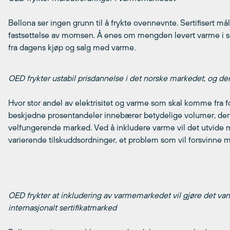
Bellona ser ingen grunn til å frykte ovennevnte. Sertifisert må
fastsettelse av momsen. Å enes om mengden levert varme i ser
fra dagens kjøp og salg med varme.
OED frykter ustabil prisdannelse i det norske markedet, og de
Hvor stor andel av elektrisitet og varme som skal komme fra fo
beskjedne prosentandeler innebærer betydelige volumer, der 
velfungerende marked. Ved å inkludere varme vil det utvide m
varierende tilskuddsordninger, et problem som vil forsvinne me
OED frykter at inkludering av varmemarkedet vil gjøre det van
internasjonalt sertifikatmarked