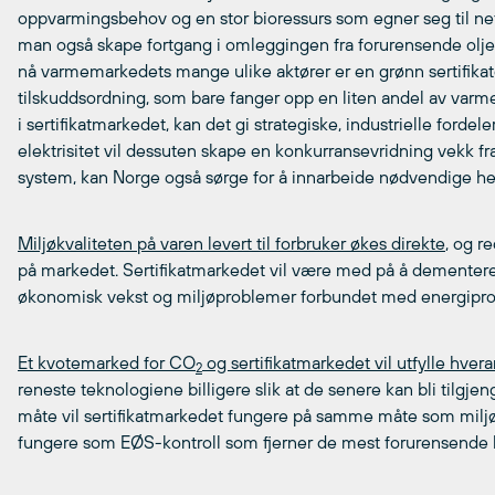
oppvarmingsbehov og en stor bioressurs som egner seg til n
man også skape fortgang i omleggingen fra forurensende oljeb
nå varmemarkedets mange ulike aktører er en grønn sertifika
tilskuddsordning, som bare fanger opp en liten andel av var
i sertifikatmarkedet, kan det gi strategiske, industrielle forde
elektrisitet vil dessuten skape en konkurransevridning vekk fr
system, kan Norge også sørge for å innarbeide nødvendige hen
Miljøkvaliteten på varen levert til forbruker økes direkte
, og r
på markedet. Sertifikatmarkedet vil være med på å demente
økonomisk vekst og miljøproblemer forbundet med energipro
Et kvotemarked for CO
og sertifikatmarkedet vil utfylle hver
2
reneste teknologiene billigere slik at de senere kan bli tilgje
måte vil sertifikatmarkedet fungere på samme måte som miljø
fungere som EØS-kontroll som fjerner de mest forurensende 