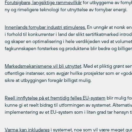
Forutsigbare, langsiktige rammevilkår
for utbyggerne av fornyba
ny og rimeligere teknologi for utnyttelse av fornybar energi.
Innenlands fornybar industri stimuleres.
En unngår at norsk ene
i forhold til konkurrenter i land der slikt sertifikatmarked intr
og skaper en optimalisering i hele verdikjeden ved at volume
fagkunnskapen forsterkes og produktene blir bedre og billiger
Markedsmekanismene vil bli utnyttet
. Med et pliktig grønt ser
offentlige instanser, som avgjør hvilke prosjekter som er «god
sikre at utbyggingen foregår billigst mulig.
Reell innflytelse på et fremtidig felles EU-system
blir mulig fo
kunne gi et reelt bidrag til utformingen av systemet. Alternativ
implementering av et EU-system som i liten grad tar hensyn ti
Varme kan inkluderes
i systemet, noe som vil være meget gunst