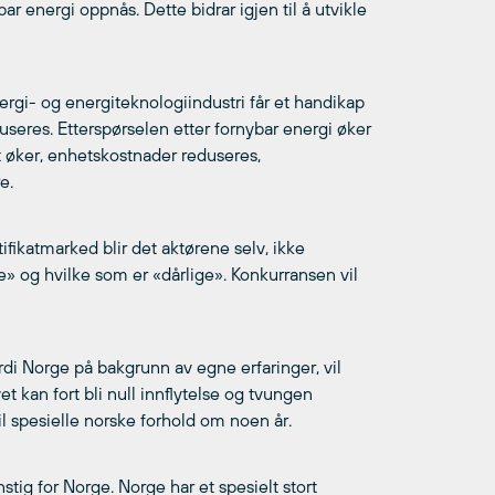
r energi oppnås. Dette bidrar igjen til å utvikle
rgi- og energiteknologiindustri får et handikap
oduseres. Etterspørselen etter fornybar energi øker
t øker, enhetskostnader reduseres,
e.
tifikatmarked blir det aktørene selv, ikke
e» og hvilke som er «dårlige». Konkurransen vil
rdi Norge på bakgrunn av egne erfaringer, vil
et kan fort bli null innflytelse og tvungen
l spesielle norske forhold om noen år.
ig for Norge. Norge har et spesielt stort