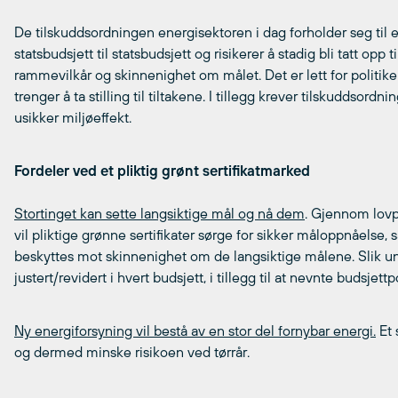
De tilskuddsordningen energisektoren i dag forholder seg til er
statsbudsjett til statsbudsjett og risikerer å stadig bli tatt opp
rammevilkår og skinnenighet om målet. Det er lett for politik
trenger å ta stilling til tiltakene. I tillegg krever tilskuddsor
usikker miljøeffekt.
Fordeler ved et pliktig grønt sertifikatmarked
Stortinget kan sette langsiktige mål og nå dem
. Gjennom lov
vil pliktige grønne sertifikater sørge for sikker måloppnåelse
beskyttes mot skinnenighet om de langsiktige målene. Slik unn
justert/revidert i hvert budsjett, i tillegg til at nevnte budsjettp
Ny energiforsyning vil bestå av en stor del fornybar energi.
Et 
og dermed minske risikoen ved tørrår.