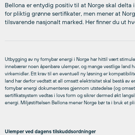
Bellona er entydig positiv til at Norge skal delta
for pliktig grønne sertifikater, men mener at Norg
tilsvarende nasjonalt marked. Her finner du ut hv
Utbygging av ny fornybar energi i Norge har hittil vært stimul
innebærer noen åpenbare ulemper, og mange vestlige land ha
virkemidler. Ett krav til en eventuell ny løsning er kompatibili
land har derfor vedtatt at all omsatt elektrisitet skal bestå av
fornybar energi dokumenteres gjennom utstedelse (og omsetning
sertifikatsystem vedtas i lovs form og sikrer dermed økt langsi
energi. Miljøstiftelsen Bellona mener Norge bør ta i bruk et pli
Ulemper ved dagens tilskuddsordninger