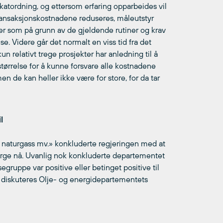
fikatordning, og ettersom erfaring opparbeides vil
ransaksjonskostnadene reduseres, måleutstyr
nger som på grunn av de gjeldende rutiner og krav
e. Videre går det normalt en viss tid fra det
kun relativt trege prosjekter har anledning til å
tørrelse for å kunne forsvare alle kostnadene
 de kan heller ikke være for store, for da tar
l
 naturgass mv.» konkluderte regjeringen med at
i Norge nå. Uvanlig nok konkluderte departementet
egruppe var positive eller betinget positive til
nde diskuteres Olje- og energidepartementets