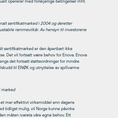
elt opererer med forskjellige betingelser mht.
nalt sertifikatmarked i 2004 og deretter
 ustabile rammevilkår. Av hensyn til investorene
alt sertifikatmarked er den åpenbart ikke
e. Det vil fortsatt være behov for Enova. Enova
engs det fortsatt støtteordninger for mindre
ilskudd til ENØK og utnyttelse av spillvarme
lt marked
 et mer effektivt virkemiddel enn dagens
ed tidligst mulig, vil Norge kunne påvirke
 den måten ivareta våre egne behov. Ett