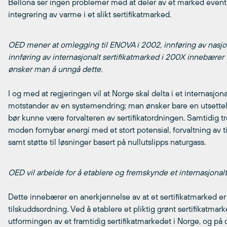
Bellona ser ingen problemer med at deler av et marked eventu
integrering av varme i et slikt sertifikatmarked.
OED mener at omlegging til ENOVA
i 2002, innføring av nasjo
innføring av internasjonalt sertifikatmarked i 200X innebærer
ønsker man å unngå dette.
I og med at regjeringen vil at Norge skal delta i et internasjon
motstander av en systemendring; man ønsker bare en utsettels
bør kunne være forvalteren av sertifikatordningen. Samtidig tr
moden fornybar energi med et stort potensial, forvaltning av t
samt støtte til løsninger basert på nullutslipps naturgass.
OED vil arbeide for å etablere og fremskynde et internasjona
Dette innebærer en anerkjennelse av at et sertifikatmarked er
tilskuddsordning. Ved å etablere et pliktig grønt sertifikatmark
utformingen av et framtidig sertifikatmarkedet i Norge, og på