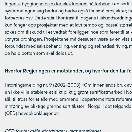
Ingen utbyggingsprosjekter ekskluderes på forhånd
i en serti
systemet egne seg bedre og bedre også for små prosjekter; t
forbedres osv. Dette står i kontrast til dagens tilskuddsordni
kun fanger opp prosjekter med et lavt tempo og ‘passe’ størrels
søkes om tilskudd til et vedtak foreligger, noe som fører til at 
utnytte ordningen. Prosjektene må dessuten være av en viss s
forbundet med saksbehandling, venting og søknadsskriving, men
de hele potten som skal deles ut.
Hvorfor Regjeringen er motstander, og hvorfor den tar fei
I stortingsmelding nr. 9 (2002-2003) «Om innenlands bruk av
en ikke ville etablere et slikt pliktig grønt sertifikatmarked 
slik til tross for at alle medlemmene i departementets referans
innføring av pliktige grønne sertifikater i Norge. I det følge
(OED) hovedkonklusjoner:
OED frykter måleutfordringer i varmemarkedet