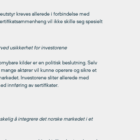
leutstyr kreves allerede i forbindelse med
tifikatsammenheng vil ikke skille seg spesielt
rved usikkerhet for investorene
rnybare kilder er en politisk beslutning. Selv
mange aktører vil kunne operere og sikre et
arkedet. Investorene sliter allerede med
d innføring av sertifikater.
skelig å integrere det norske markedet i et