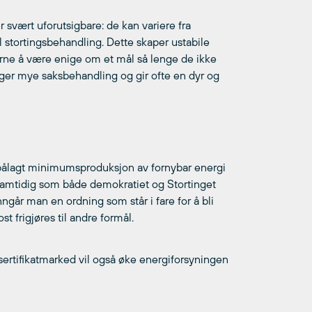
 svært uforutsigbare: de kan variere fra
 til stortingsbehandling. Dette skaper ustabile
erne å være enige om et mål så lenge de ikke
dninger mye saksbehandling og gir ofte en dyr og
pålagt minimumsproduksjon av fornybar energi
, samtidig som både demokratiet og Stortinget
går man en ordning som står i fare for å bli
ost frigjøres til andre formål.
sertifikatmarked vil også øke energiforsyningen