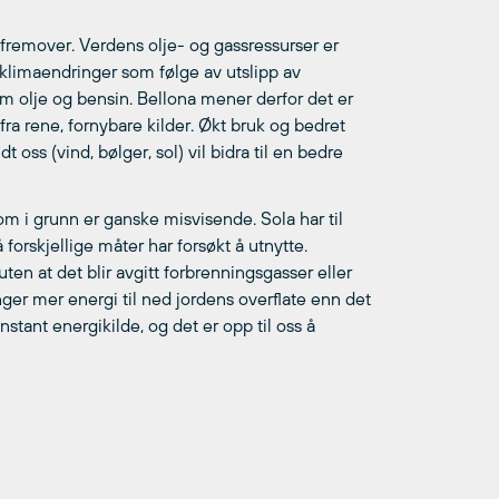
 fremover. Verdens olje- og gassressurser er
i klimaendringer som følge av utslipp av
om olje og bensin. Bellona mener derfor det er
a rene, fornybare kilder. Økt bruk og bedret
 oss (vind, bølger, sol) vil bidra til en bedre
om i grunn er ganske misvisende. Sola har til
rskjellige måter har forsøkt å utnytte.
ten at det blir avgitt forbrenningsgasser eller
anger mer energi til ned jordens overflate enn det
nstant energikilde, og det er opp til oss å