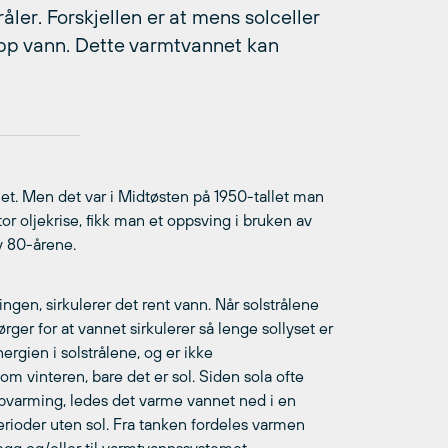
råler. Forskjellen er at mens solceller
 opp vann. Dette varmtvannet kan
llet. Men det var i Midtøsten på 1950-tallet man
tor oljekrise, fikk man et oppsving i bruken av
v 80-årene.
ngen, sirkulerer det rent vann. Når solstrålene
ger for at vannet sirkulerer så lenge sollyset er
ergien i solstrålene, og er ikke
 vinteren, bare det er sol. Siden sola ofte
oppvarming, ledes det varme vannet ned i en
 perioder uten sol. Fra tanken fordeles varmen