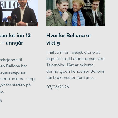
samlet inn 13
Hvorfor Bellona er
r – unngår
viktig
I natt traff en russisk drone et
lager for brukt atombrensel ved
aksjonen til
Tsjornobyl. Det er akkurat
lsen Bellona bar
denne typen hendelser Bellona
 organisasjonen
har brukt nesten førti år p...
med konkurs. – Jeg
kt for støtten på
07/06/2026
...
6