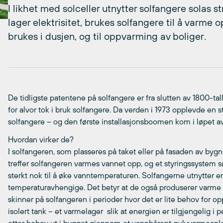
I likhet med solceller utnytter solfangere solas st
lager elektrisitet, brukes solfangere til å varme
brukes i dusjen, og til oppvarming av boliger.
De tidligste patentene på solfangere er fra slutten av 1800-ta
for alvor tok i bruk solfangere. Da verden i 1973 opplevde en s
solfangere – og den første installasjonsboomen kom i løpet a
Hvordan virker de?
I solfangeren, som plasseres på taket eller på fasaden av bygni
treffer solfangeren varmes vannet opp, og et styringssystem sør
sterkt nok til å øke vanntemperaturen. Solfangerne utnytter en
temperaturavhengige. Det betyr at de også produserer varme om
skinner på solfangeren i perioder hvor det er lite behov for 
isolert tank – et varmelager  slik at energien er tilgjengelig i