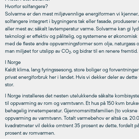
Hvorfor solfangere?
Solvarme er den mest miljøvennlige energiformen vi kjenner
solfangere integrert i bygningens tak eller fasade, produserer
aller mest av; såkalt lavtemperatur varme. Solvarme kan gi ly
teknologi er effektiv og pålitelig, og systemene er økonomi
med de fleste andre oppvarmingsformer som olje, naturgass og 
man miljøet for utslipp av CO
, og bidrar til en renere fremti
2
I Norge
Kaldt klima, lang fyringssesong, store boliger og forventninger
privat energiforbruk her i landet. Hvis vi dekker deler av dett
stor.
I Norge installeres det nesten utelukkende såkalte kombisyst
til oppvarming av rom og varmtvann. Et hus på 150 kvm bruker
behagelig innetemperatur. Gjennomsnittsfamilien (to voksne og
oppvarming av varmtvann. Totalt varmebehov er altså ca. 20.
kvadratmeter vil dekke omtrent 35 prosent av dette, fordelt p
prosent av romvarmen.