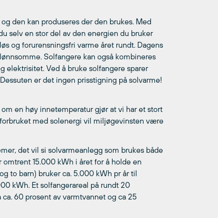
, og den kan produseres der den brukes. Med
 du selv en stor del av den energien du bruker
dløs og forurensningsfri varme året rundt. Dagens
sk lønnsomme. Solfangere kan også kombineres
elektrisitet. Ved å bruke solfangere sparer
d. Dessuten er det ingen prisstigning på solvarme!
 om en høy innetemperatur gjør at vi har et stort
e forbruket med solenergi vil miljøgevinsten være
emer, det vil si solvarmeanlegg som brukes både
 omtrent 15.000 kWh i året for å holde en
 to barn) bruker ca. 5.000 kWh pr år til
000 kWh. Et solfangerareal på rundt 20
å ca. 60 prosent av varmtvannet og ca 25