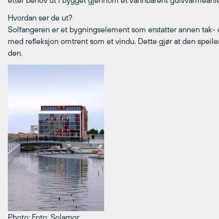
etter behov ut i bygget gjennom et vannbårent gulvvarmeanle
Hvordan ser de ut?
Solfangeren er et bygningselement som erstatter annen tak- e
med refleksjon omtrent som et vindu. Dette gjør at den speiler
den.
Photo: Foto: Solarnor