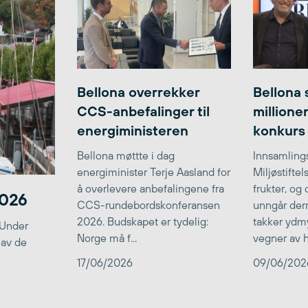
Bellona overrekker
Bellona 
CCS-anbefalinger til
millione
energiministeren
konkurs
Bellona møttte i dag
Innsamlings
energiminister Terje Aasland for
Miljøstifte
å overlevere anbefalingene fra
frukter, og
2026
CCS-rundebordskonferansen
unngår der
2026. Budskapet er tydelig:
takker ydmy
 Under
Norge må f...
vegner av he
 av de
17/06/2026
09/06/202