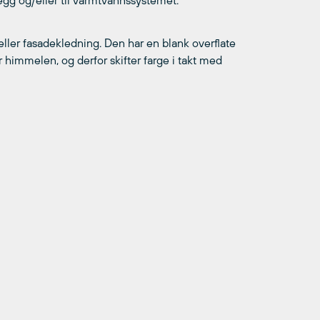
gg og/eller til varmtvannssystemet.
ller fasadekledning. Den har en blank overflate
 himmelen, og derfor skifter farge i takt med